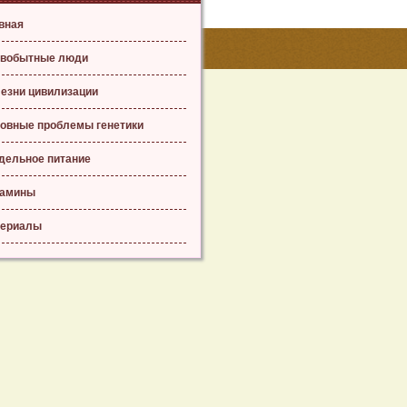
вная
вобытные люди
езни цивилизации
овные проблемы генетики
дельное питание
тамины
ериалы