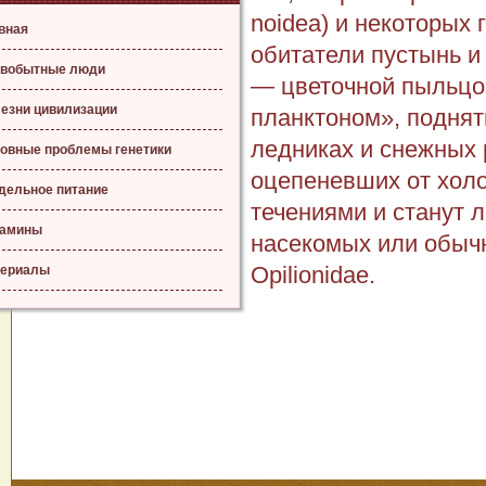
noidea) и некоторых г
вная
обитатели пустынь и 
вобытные люди
— цве­точной пыльцо
езни цивилизации
планктоном», поднят
ледниках и снежных 
овные проблемы генетики
оцепенев­ших от хо
дельное питание
течениями и станут 
тамины
насекомых или обычн
Opilionidae.
ериалы