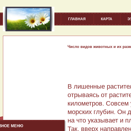
ГЛАВНАЯ
КАРТА
Э
Число видов животных и их раз
В лишенные растител
отрываясь от растит
километров. Со­всем
морских глубин. Он 
на что указывает и 
ВНОЕ МЕНЮ
Так, вверх направ­л