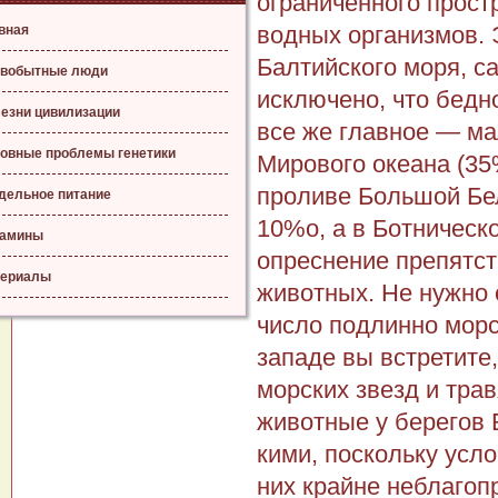
ограниченного прост
вод­ных организмов.
вная
Балтийского моря, с
вобытные люди
исключено, что бедн
езни цивилизации
все же главное — ма
овные проблемы генетики
Мирового океана (35
проливе Большой Бе
дельное питание
10%о, а в Ботническ
тамины
опреснение препятст
ериалы
животных. Не нужно 
число подлинно морс
западе вы встретите,
морских звезд и тра
животные у бе­регов
кими, поскольку усло
них крайне неблагоп