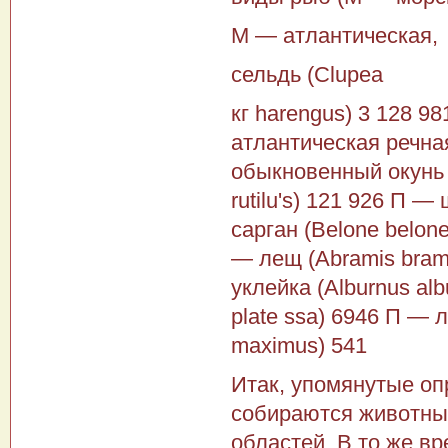
М — атлантическая,
сельдь (Clupea
кг harengus) 3 128 98
атлантическая речная
обыкновенный окунь (f
rutilu's) 121 926 П 
сарган (Belone belone
— лещ (Abramis bram
уклейка (Alburnus al
plate ssa) 6946 П — 
maximus) 541
Итак, упомянутые оп
собираются животные
областей. В то же в