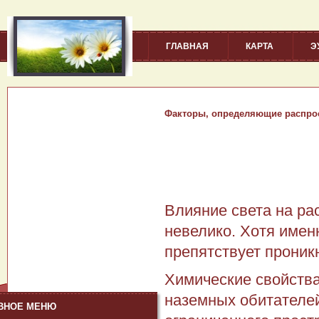
ГЛАВНАЯ
КАРТА
Э
Факторы, определяющие распро
Влияние света на ра
невелико. Хотя имен
препятствует проник
Химические свойства
наземных обитателей
ВНОЕ МЕНЮ