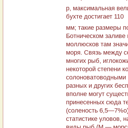
р, максимальная вели
бухте достигает 110
мм; такие размеры п
Ботническом заливе 
моллюсков там зна­чи
моря. Связь между с
многих рыб, иглокож
некоторой степени к
солоноватоводными в
разных и других бес
вполне могут сущест
принесенных сюда т
(соле­ность 6,5—7%о
статистике уловов, 
виды рыб (М — морс