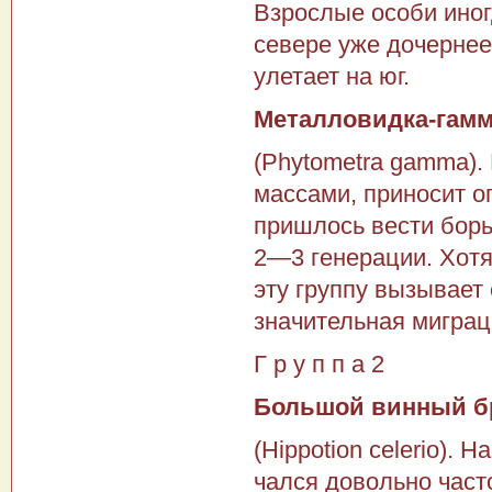
Взрослые особи иног
севере уже дочернее
улетает на юг.
Металловидка-гам
(Phytometra gamma).
массами, приносит ог
пришлось вести борь
2—3 ге­нерации. Хотя
эту группу вызывает 
значи­тельная миграц
Г р у п п а 2
Большой винный б
(Hippotion celerio). 
чался довольно част