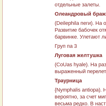
отдельные залеты.
Олеандровый браж
(Deilephila пеги). Н
Развитие бабочек от
барвинке. Улетают ли
Груп па 3
Луговая желтушка
(CoUas hyale). На р
выра­женный перелет 
Траурница
{Nymphalis antiopa).
вероятно, за счет ми
весьма редко. В наст