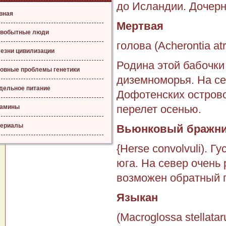
до Исландии. Дочерн
вная
Мертвая
вобытные люди
голова (Acherontia a
езни цивилизации
Родина этой ба­бочк
овные проблемы генетики
диземноморья. На се
дельное питание
Дофотенских острово
перелет осенью.
тамины
ериалы
Вьюнковый бражн
{Herse convolvuli). 
юга. На север очень 
возможен обратный п
Языкан
(Macroglossa stellat