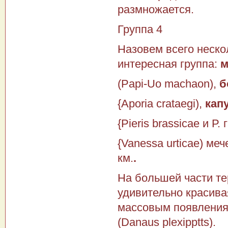
размножается.
Группа 4
Назовем всего неско
интересная группа:
м
(Papi-Uo machaon),
б
{Aporia crataegi),
капу
{Pieris brassicae и Р. 
{Vanessa urticae) м
км.
.
На большей части те
удивительно красива
массовым появ­лени
(Danaus plexipptts).