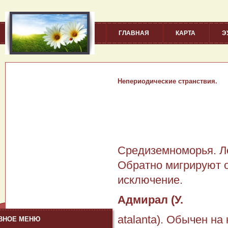
ГЛАВНАЯ
КАРТА
Э
Непериодические странствия.
Средиземноморья. Ле
Об­ратно мигрируют 
исключение.
Адмирал (У.
atalanta). Обычен на
ВНОЕ МЕНЮ