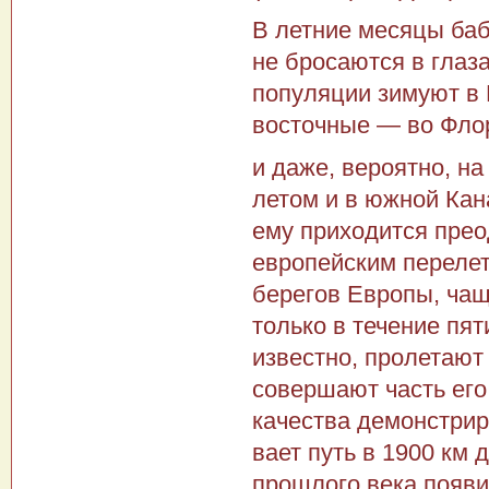
В летние месяцы бабо
не бросаются в глаз
популяции зи­муют в
восточные — во Флор
и даже, вероятно, на
летом и в южной Кан
ему приходится прео
европейским перелет
берегов Европы, чаще
только в течение пят
известно, пролетают 
совершают часть его
качества демонст­рир
вает путь в 1900 км 
прошлого века появи