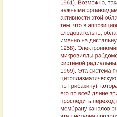
1961). Возможно, та
важными органоидам
активности этой обл
тем, что в аппо­зици
следовательно, обла
именно на дистальную
1958). Электронноми
микровиллы рабдоме
системой радиальных
1969). Эта система 
цитоплазматическую 
по Грибакину). кото
его по всей длине зр
проследить переход
мембрану каналов эн
эта цистерна продол