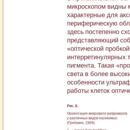
микроскопом видны 
характерные для ак
периферическую обла
здесь постепенно сх
представляющий соб
«оптической пробкой
интерретинулярных 
пигмента. Такая «пр
света в более высоки
особенности ультра­
работы клеток опти­ч
Рис. 6.
Ориентация микровилл рабдомеров
у различных видов насе­комых.
(Грибакин, 1969).