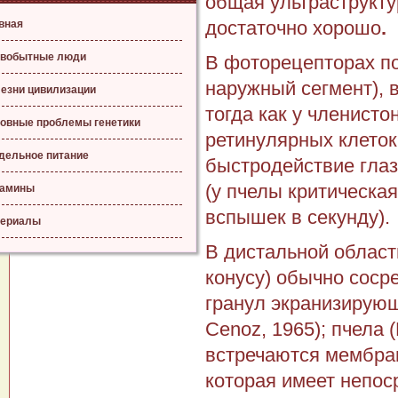
общая ультраструкту
достаточно хорошо
.
вная
вобытные люди
В фоторецепторах по
наружный сегмент), 
езни цивилизации
тогда как у членист
овные проблемы генетики
ретинулярных клеток
дельное питание
быстродейст­вие гла
(у пчелы крити­ческа
тамины
вспышек в секунду).
ериалы
В дистальной област
конусу) обычно соср
гранул экранизирующег
Cenoz, 1965); пчела 
встречаются мембра
которая имеет непоср