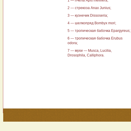
1 — пчела Apis mellifera;
2 — стрекоза Anax Junius;
3 — кузнечик Dissoseria;
4 — шелкопряд Bombyx mori;
5 — тро­пическая бабочка Epargyreus;
6 — тро­пическая бабочка Erubus
odora;
7 — мухи — Musca, Lucilia,
Drosophila, Calliphora.