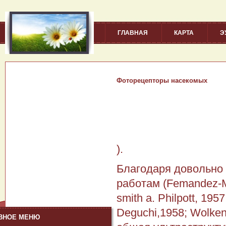
ГЛАВНАЯ
КАРТА
Э
Фоторецепторы насекомых
).
Благодаря довольно
работам (Femandez-Mo
smith a. Philpott, 19
Deguchi,1958; Wolken 
ВНОЕ МЕНЮ