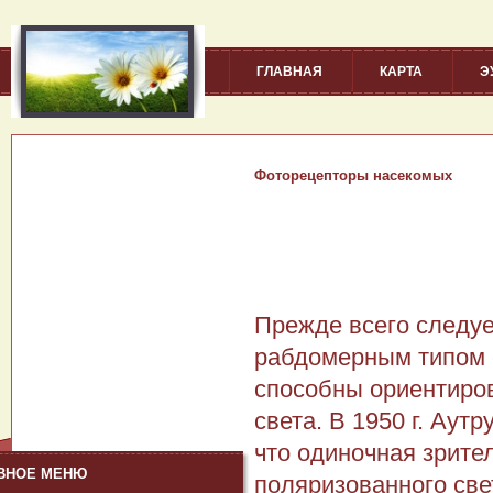
ГЛАВНАЯ
КАРТА
Э
Фоторецепторы насекомых
Прежде всего следуе
рабдомерным типом се
способны ориентиров
света. В 1950 г. Аут
что одиночная зрите
ВНОЕ МЕНЮ
поляризованного све