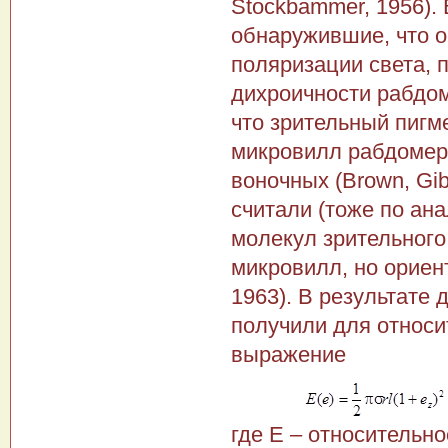
Stockbammer, 1956). В
обнаружившие, что о
поляризации света, 
дихроичности рабдом
что зрительный пигм
микровилл рабдомеро
воночных (Brown, Gib
считали (тоже по ан
мо­лекул зрительног
микровилл, но ориент
1963). В ре­зультат
получили для от­нос
выражение
где Е – относительн