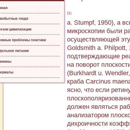
вная
(1)
вобытные люди
a. Stumpf, 1950), а 
езни цивилизации
микроскопии были ра
осуществляющей эту 
овные проблемы генетики
Goldsmith a. Philpot
дельное питание
подтверждающие реа
тамины
на поворот плоскости
(Burkhardt u. Wendler,
ериалы
краба Carcinus maena
ясно, что если рети
плоскополяризованны
должен являться раб
анализатором плоско
дихроичности коэффиц