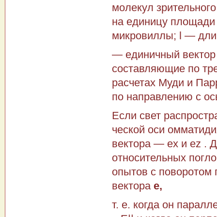
молекул зрительного
на единицу площади 
микровиллы; l — дл
— единичный вектор 
составляющие по трем
расчетах Муди и Пар
по направлению с ось
Если свет распростра
ческой оси омматиди
век­тора — еx и ez 
относитель­ных погло
опытов с пово­ротом
вектора
е,
т. е. когда он паралл