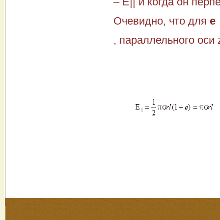
– Е|| и когда он перп
Очевидно, что для
е
, параллельного ocи z