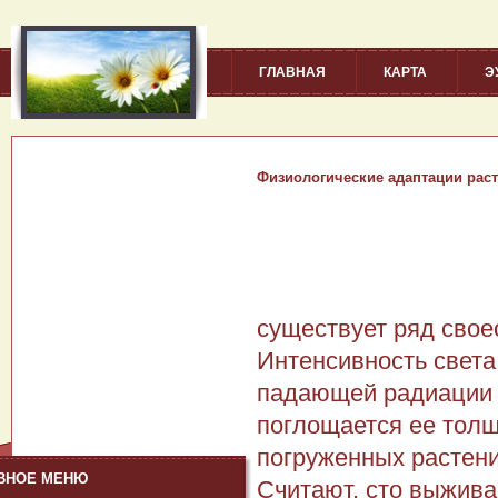
ГЛАВНАЯ
КАРТА
Э
Физиологические адаптации рас
существует ряд свое
Интенсивность света
падающей радиации о
поглощается ее толщ
погруженных растени
ВНОЕ МЕНЮ
Считают, сто выжива