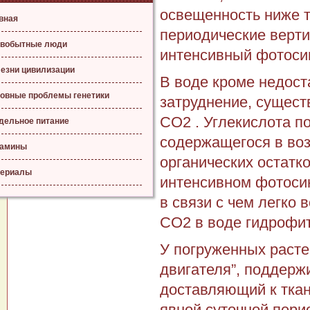
освещенность ниже т
вная
периодические верти
вобытные люди
интенсивный фотосин
езни цивилизации
В воде кроме недост
овные проблемы генетики
затруднение, сущест
СО2 . Углекислота по
дельное питание
содержащегося в воз
тамины
органических остатк
ериалы
интенсивном фотосин
в связи с чем легко
СО2 в воде гидрофи
У погруженных растен
двигателя”, поддерж
доставляющий к ткан
явной суточной пери