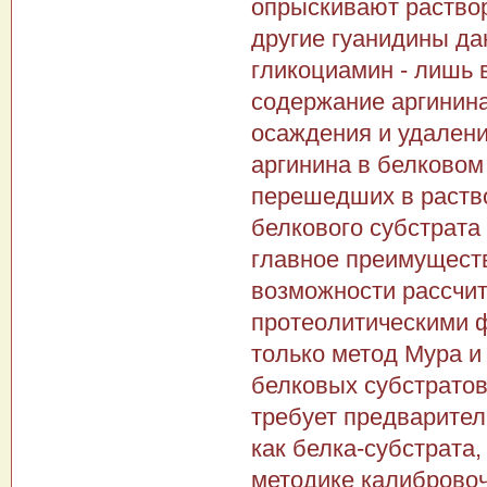
опрыскивают раствор
другие гуанидины да
гликоциамин - лишь 
содержание аргинина
осаждения и удален
аргинина в белковом
перешедших в раство
белкового субстрата
главное преимуществ
возможности рассчит
протеолитическими 
только метод Мура и
белковых субстратов
требует предварител
как белка-субстрата
методике калибровоч