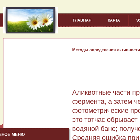
ГЛАВНАЯ
КАРТА
Э
Методы определения активности
Аликвотные части пр
фермента, а затем ч
фотометрические про
это тотчас обрывает
водяной бане; получ
ВНОЕ МЕНЮ
Средняя ошибка при 