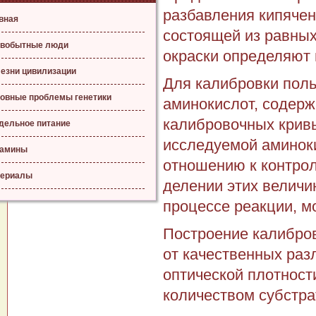
разбавления кипячен
вная
состоящей из равных
вобытные люди
окраски определяют 
езни цивилизации
Для калибровки пол
овные проблемы генетики
аминокислот, содер
калибровочных кривы
дельное питание
исследуемой аминоки
тамины
отношению к контро
ериалы
делении этих величи
процессе реакции, м
Построение калибро
от качественных раз
оптической плотност
количеством субстра