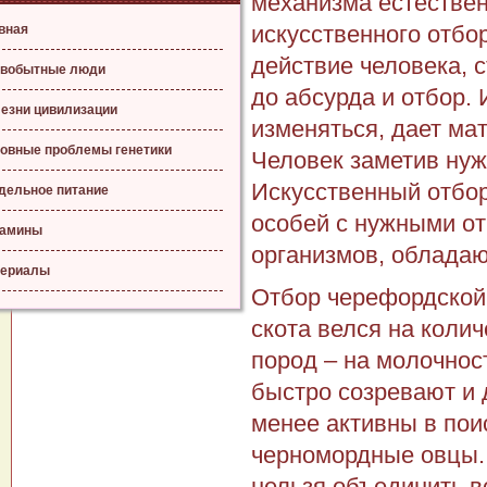
механизма естестве
искусственного отбо
вная
действие человека, 
вобытные люди
до абсурда и отбор. 
езни цивилизации
изменяться, дает ма
овные проблемы генетики
Человек заметив нуж
Искусственный отбор
дельное питание
особей с нужными о
тамины
организмов, облада
ериалы
Отбор черефордской 
скота велся на колич
пород – на молочно
быстро созревают и 
менее активны в пои
черномордные овцы. 
нельзя объединить в