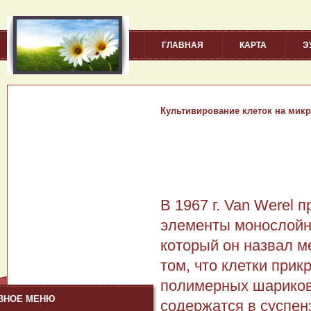
ГЛАВНАЯ
КАРТА
Э
Культивирование клеток на микр
В 1967 г. Van Werel
эле­менты монослойн
который он назвал м
том, что клетки при
полимерных шариков-
ВНОЕ МЕНЮ
содержатся в суспе