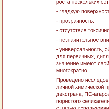
роста нескольких сот
- гладкую поверхност
- прозрачность;
- отсутствие токсичн
- незначительное вп
- универсальность, 
для первичных, дип
значение имеют свой
многократно.
Проведено исследова
личной химической п
декстрана, ПС-агаро
порис­того селикаге
с целью использован