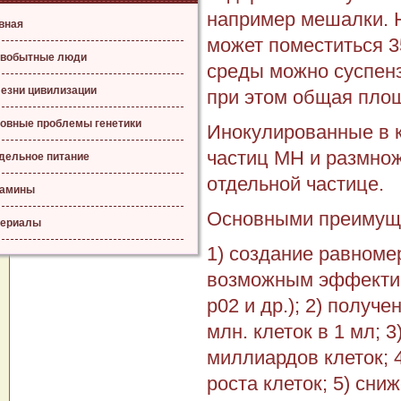
например мешалки. 
вная
может поместиться 3
вобытные люди
среды можно суспенз
езни цивилизации
при этом общая площ
овные проблемы генетики
Инокулированные в к
частиц МН и размнож
дельное питание
отдельной частице.
тамины
Основными преимуще
ериалы
1) создание равноме
воз­можным эффекти
р02 и др.); 2) получ
млн. клеток в 1 мл; 
миллиардов клеток; 
роста клеток; 5) сни