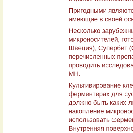
Пригодными являются
имеющие в своей ос
Несколько зарубежн
микроносителей, гото
Шве­ция), Супербит 
перечисленных преп
проводить исследо­в
МН.
Культивирование кле
ферментерах для сус
долж­но быть каких-
накопление микронос
использовать фермен
Внутренняя поверхн