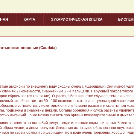
ВНАЯ
КАРТА
ЭУКАРИОТИЧЕСКАЯ КЛЕТКА
БИОГЕ
татые земноводные (Caudata)
атые амфибии по внешнему виду сходны очень с ящерицами. Они имеют удлин
х случиях 2) конечности, снабженные 2 - 4 пальцами. Наружный покров такого ж
ярно сбрасывается (линяние). Окраска, в большинстве случаев, темная, исп
ночный столб состоит из 50 - 100 позвонков, которые в туловищной части и
образные устройства: у некоторых они очень мало развиты и скрыты под кожей
ты, подвижны и снабжены веками. Органы обоняния и слуха развиты удовлетво
остых амфибий. То же можно сказать про органы пищеварительные и дыхател
инство хвостатых амфибий живут в воде или около воды: в илистых болотах, в 
й образ жизни, а днем прячутся. Движения их на суше обыкновенно неуклюжи
иться по своей юркости с ящерицами, но в воде очень проворны, хорошо плав