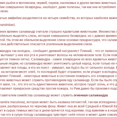
лких рыбок и моллюсков, червей, пауков, насекомых и других мелких животных
ии совершенно безвредны, наоборот, даже полезны, так как они истребляют
легко.
атые амфибии разделяются на четыре семейства, из которых наиболее важ
mandridae).
вних времен саламандр считали страшно ядовитыми животными. Множество ж
 обильно выделять слизь, которая совершенно безвредна, но с давних времен,
той. На этом же обильном выделении слизи основан предрассудок, что саламан
, она действительно спасается усиленным выделением слизи.
мандра так холодна, - сообщает древний натуралист Плиний, - что от прикосно
 вытекает у нее изо рта и уничтожает волосы на человеческом теле. Если пома
уется темное пятно. Саламандра - самое зловредное из всех ядовитых живот
ьным людям, но саламандра может уничтожить целый народ, если только ее не
равляет все плоды, и кто их поест - умирает, как будто бы от сильного холод
, на котором месят хлеб, то последний будет отравлен; если упадет в колодец,
вляет Плиний, - некоторые животные в состоянии пожирать это зловредное сущ
этих животных может служить противоядием яду саламандр. Если бы было справ
ят маги, т.е., что это есть единственное животное, которое тушит огонь, и что
тавляют прекрасное средство против пожара, то Рим давно бы произвел под
тавителем семейства саламандр может служить
огненная саламандра
mandra maculosa), которая может быть названа пятнистой, так как испещрен
шек, разбросанных по черному фону. Живет она во всей Средней и Южной Е
ет в сырах темных местах и днем прячется под корнями, под камнями и в норк
, так что в сухую погоду саламандра чувствует себя плохо и может даже совс