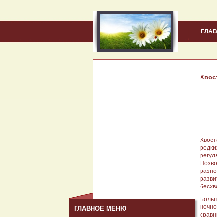
ГЛА
Хвос
Хвост
редки
регул
Позво
разно
разви
бесхв
Больш
ночно
ГЛАВНОЕ МЕНЮ
сравн