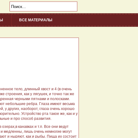
НЫ
ВСЕ МАТЕРИАЛЫ
/div>
енное тело, длинный хвост и 4 (в очень
е строения, как у лягушек, и точно так же
ещренная черными пятнами и полосками.
меют небольшие ребра. Глаза имеют весьма
, у других, наоборот, глаза очень хорошо
рительно. Устройство рта такое же, как и у
ьные и про способ развития.
озерах,в канавках и т.п. Все они ведут
 и медленны, лишь очень немногие могут
ают и ныряют, как и рыбы. Пища их состоит