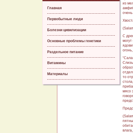
из ме
Главная
амфиб
очень 
Первобытные люди
Хвост
(Sala
Болезни цивилизации
С дре
могут
Основные проблемы генетики
ядови
огонь
Раздельное питание
“Сала
Слизь
Витамины
образ
отдел
Материалы
то от
стола
приба
мясо 
говор
предс
Предс
(Sala
пятны
обита
влага