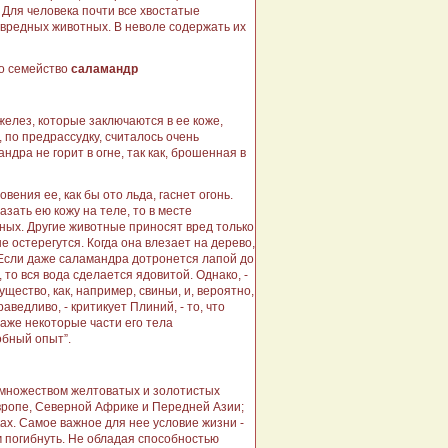
. Для человека почти все хвостатые
 вредных животных. В неволе содержать их
но семейство
саламандр
елез, которые заключаются в ее коже,
 по предрассудку, считалось очень
дра не горит в огне, так как, брошенная в
вения ее, как бы ото льда, гаснет огонь.
зать ею кожу на теле, то в месте
ных. Другие животные приносят вред только
 остерегутся. Когда она влезает на дерево,
а. Если даже саламандра дотронется лапой до
 то вся вода сделается ядовитой. Однако, -
ество, как, например, свиньи, и, вероятно,
едливо, - критикует Плиний, - то, что
 даже некоторые части его тела
обный опыт”.
а множеством желтоватых и золотистых
вропе, Северной Африке и Передней Азии;
ах. Самое важное для нее условие жизни -
ем погибнуть. Не обладая способностью