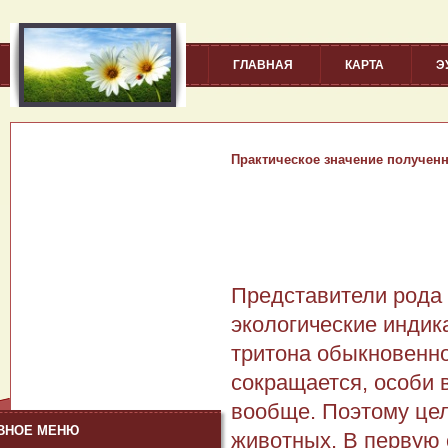
ГЛАВНАЯ
КАРТА
Э
Практическое значение полученн
Представители рода
экологические индик
тритона обыкновенно
сокращается, особи 
вообще. Поэтому цел
ВНОЕ МЕНЮ
животных. В первую 