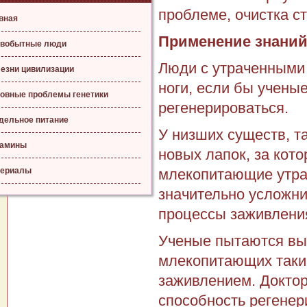
проблеме, очистка с
вная
Применение знаний
вобытные люди
Люди с утраченными 
езни цивилизации
ноги, если бы ученые
овные проблемы генетики
регенерироваться.
дельное питание
У низших существ, т
тамины
новых лапок, за кот
ериалы
млекопитающие утрат
значительно усложни
процессы заживления
Ученые пытаются выс
млекопитающих таки
заживлением. Доктор
способность регенер