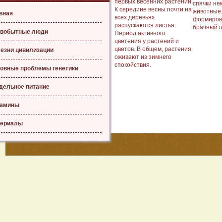
первых весенних растений.
спячки не
К середине весны почти на
животные
вная
всех деревьях
формиров
распускаются листья.
брачный п
вобытные люди
Период активного
цветения у растений и
цветов. В общем, растения
езни цивилизации
оживают из зимнего
спокойствия.
овные проблемы генетики
дельное питание
тамины
ериалы