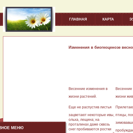
ГЛАВНАЯ
КАРТА
Э
Изменения в биогеоценозе весно
Весенние изменения в
Весенние 
жизни растений.
жизни жив
Еще не распустив листья
Прилетаю
зацветают некоторые ивы,
птицы, по
ольха, лещина; на
зимовавш
проталинах даже сквозь
ВНОЕ МЕНЮ
снег пробиваются ростки
пробужда