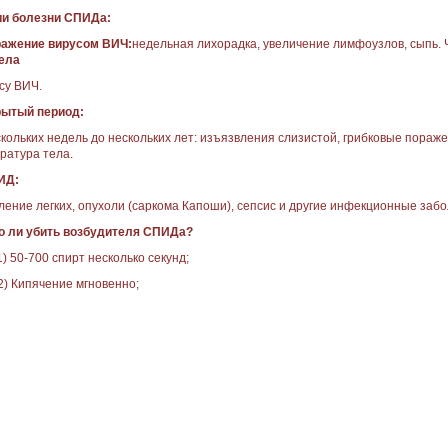
и болезни СПИДа:
ажение вирусом ВИЧ:
недельная лихорадка, увеличение лимфоузлов, сыпь. 
ела
усу ВИЧ.
ытый период:
скольких недель до нескольких лет: изъязвления слизистой, грибковые пораж
ратура тела.
ИД:
ление легких, опухоли (саркома Капоши), сепсис и другие инфекционные заб
 ли убить возбудителя СПИДа?
1) 50-700 спирт несколько секунд;
2) Кипячение мгновенно;