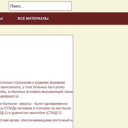
НЫ
ВСЕ МАТЕРИАЛЫ
/div>
 больные странными и редкими формами
 выяснилось, у этих больных был резко
робы, в обычных условиях вызывающие лишь
одефицита).
и болезни - вирусы - были одновременно
усы СПИДа человека и похожие на них были
Д-1) и дымчатого мангобея (СПИД-2).
цитами крови, обеспечивающими клеточный и