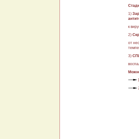
Стади
1)
Зар
антит
к вир
2)
Скр
от не
темпе
3)
СП
воспа
Можно