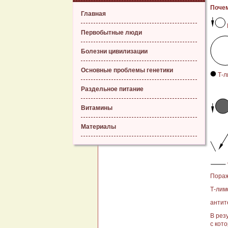
Почем
Главная
Первобытные люди
Болезни цивилизации
Основные проблемы генетики
Т-л
Раздельное питание
Витамины
Материалы
Пораж
Т-лим
антит
В рез
с кот