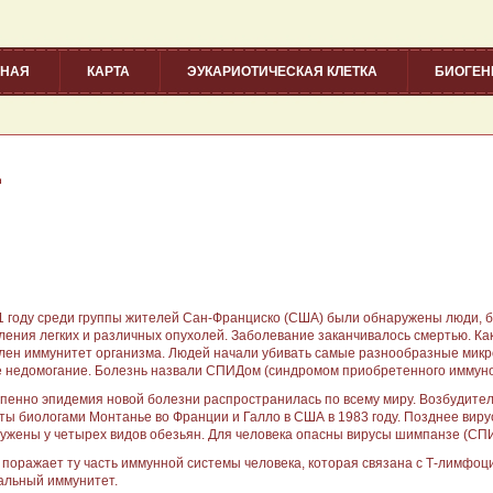
ВНАЯ
КАРТА
ЭУКАРИОТИЧЕСКАЯ КЛЕТКА
БИОГЕ
Д
1 году среди группы жителей Сан-Франциско (США) были обнаружены люди,
ления легких и различных опухолей. Заболевание заканчивалось смертью. Как
лен иммунитет организма. Людей начали убивать самые разнообразные мик
е недомогание. Болезнь назвали СПИДом (синдромом приобретенного иммун
пенно эпидемия новой болезни распространилась по всему миру. Возбудител
ты биологами Монтанье во Франции и Галло в США в 1983 году. Позднее вир
ужены у четырех видов обезьян. Для человека опасны вирусы шимпанзе (СПИ
 поражает ту часть иммунной системы человека, которая связана с Т-лимфо
альный иммунитет.