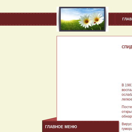
ГЛА
СПИ
В 198
воспа
ослаб
легко
Посте
откры
обнар
Вирус
ГЛАВНОЕ МЕНЮ
гумор