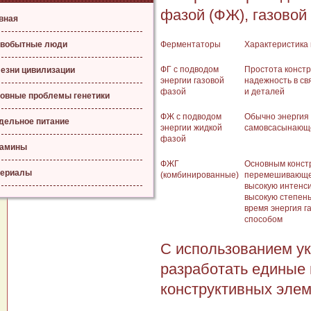
фазой (ФЖ), газовой
вная
вобытные люди
Ферментаторы
Характеристика 
ФГ с подводом
Простота констр
езни цивилизации
энергии газовой
надежность в св
фазой
и деталей
овные проблемы генетики
ФЖ с подводом
Обычно энергия
дельное питание
энергии жидкой
самовсасынающс
фазой
тамины
ФЖГ
Основным конст
ериалы
(комбинированные)
перемешивающее
высокую интенси
высокую степень
время энергия 
способом
С использованием у
разработать единые
конструктивных эле