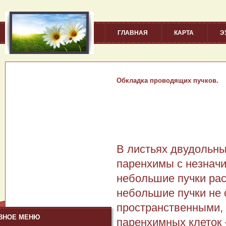
ГЛАВНАЯ
КАРТА
Э
Обкладка проводящих пучков.
В листьях двудольн
паренхимы с незначи
небольшие пучки ра
небольшие пучки не
пространственными,
ВНОЕ МЕНЮ
паренхимных клеток 