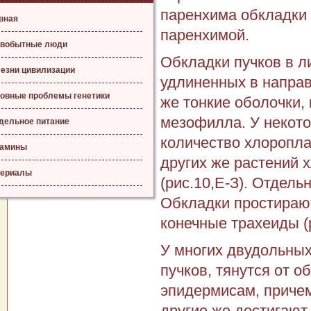
паренхима обкладки
вная
паренхимой.
вобытные люди
Обкладки пучков в л
езни цивилизации
удлиненных в направ
овные проблемы генетики
же тонкие оболочки,
мезофилла. У некото
дельное питание
количество хлороплас
тамины
других же растений 
ериалы
(рис.10,Е-З). Отдель
Обкладки простираю
конечные трахеиды (р
У многих двудольных
пучков, тянутся от 
эпидермисам, причем
другие же достигают