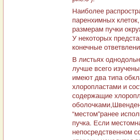
Наиболее распростра
паренхимных клеток,
размерам пучки окру
У некоторых предста
конечные ответвлени
В листьях однодольн
лучше всего изучены
имеют два типа обкл
хлоропластами и сос
содержащие хлоропла
оболочками,Швендене
“местом”ранее испо
пучка. Если местомн
непосредственном со