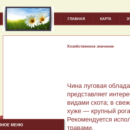
ГЛАВНАЯ
КАРТА
Э
Хозяйственное значение
Чина луговая облад
представляет интере
видами скота; в све
хуже — крупный рогат
Рекомендуется испол
ВНОЕ МЕНЮ
травами.