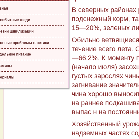
В северных районах 
вная
подснежный корм, так
вобытные люди
15—20%, зеленых ли
езни цивилизации
Обильно ветвящиеся
овные проблемы генетики
течение всего лета. 
дельное питание
—66,2%. К моменту п
(начало июля) засох
тамины
густых зарослях чин
ериалы
загнивание значител
чина хорошо выносит
на раннее подкашива
выпас н на постоян­н
Хозяйственный урожай
надземных частях сод