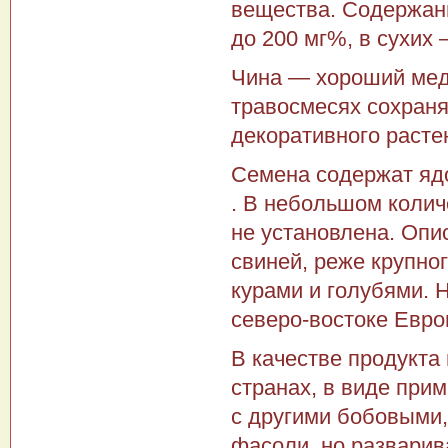
вещества. Содержани
до 200 мг%, в су­хих
Чина — хороший медо
травосмесях сохраня­
декоративного расте
Семена содержат ядо
. В небольшом коли
не установлена. Опи
свиней, реже крупно
курами и голубями. 
северо-востоке Евро
В качестве продукта 
странах, в виде при
с другими бобовыми,
фасоли, но разварива