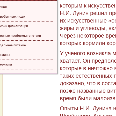
которым к искусстве
вная
Н.И. Лунин решил пр
вобытные люди
их искусственные «о
езни цивилизации
жиры и углеводы, в
Через некоторое вре
овные проблемы генетики
которых кормили кор
дельное питание
У ученого возникла м
тамины
хватает. Он предпол
ериалы
которые в ничтожно 
таких естественных 
доказано, что в сос
позже названные вит
время были малоизве
Опыты Н.И. Лунина н
Швейцарии, Англии, 