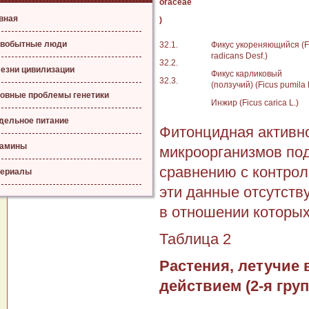
oraceae
вная
)
вобытные люди
32.1.
Фикус укореняющийся (F
radicans Desf.)
32.2.
езни цивилизации
Фикус карликовый
32.3.
(ползучий) (Ficus pumila 
овные проблемы генетики
Инжир (Ficus carica L.)
дельное питание
Фитонцидная активно
тамины
микроорганизмов под
сравнению с контро
ериалы
эти данные отсутств
в отношении которы
Таблица 2
Растения, летучие
действием (2-я груп