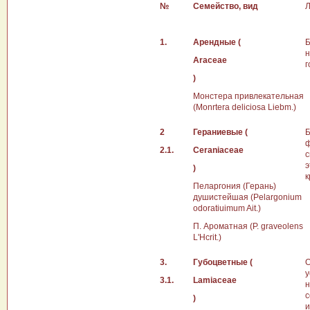
№
Семейство, вид
Л
1.
Арендные (
Б
н
Araceae
г
)
Монстера привлекательная
(Monrtera deliciosa Liebm.)
2
Гераниевые (
Б
ф
2.1.
Ceraniaceae
с
э
)
к
Пеларгония (Герань)
душистейшая (Pelargonium
odoratiuimum Ait.)
П. Ароматная (Р. graveolens
L'Hcrit.)
3.
Губоцветные (
О
у
3.1.
Lamiaceae
н
с
)
и