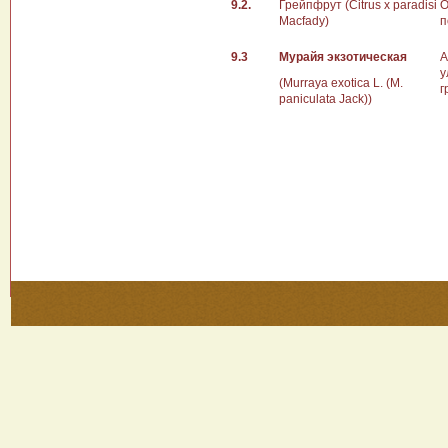
9.2.
Грейпфрут (Citrus x paradisi
О
Macfady)
п
9.3
Мурайя экзотическая
А
у
(Murraya exotica L. (M.
г
paniculata Jack))