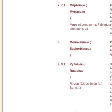
7. 7.1.
Миртовые (
Р
д
Myrtaceae
а
в
)
и
Мирт обыкновенный (Myrtus
С
communis L.)
Э
н
8
Молочайные (
Р
н
Euphorbiaceae
в
д
)
9. 9.1.
Рутовые (
З
б
Rutaceac
с
у
)
с
Лимон (Citrus limon (L.)
ж
Burm. f.)
с
а
к
г
с