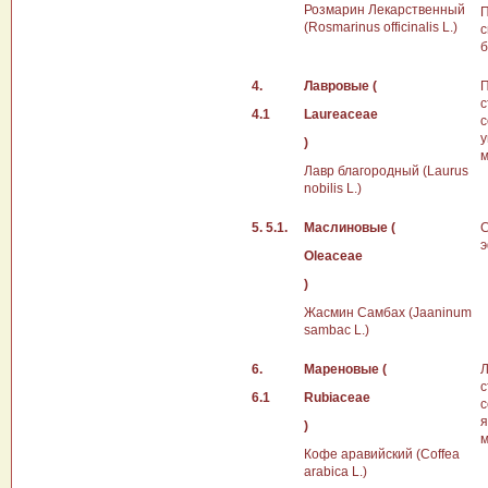
Розмарин Лекарственный
П
(Rosmarinus officinalis L.)
с
б
4.
Лавровые (
П
с
4.1
Laureaceae
с
у
)
м
Лавр благородный (Laurus
nobilis L.)
5. 5.1.
Маслиновые (
С
Oleaceae
)
Жасмин Самбах (Jaaninum
sambac L.)
6.
Мареновые (
Л
с
6.1
Rubiaceae
с
я
)
Кофе аравийский (Соffеа
аrabiса L.)