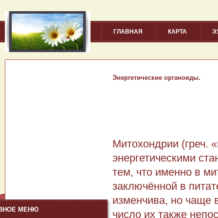
ГЛАВНАЯ
КАРТА
Э
Энергетические органоиды.
Митохондрии (греч. «
энергетическими ста
тем, что именно в м
заключённой в пита
изменчива, но чаще 
ВНОЕ МЕНЮ
число их также непо