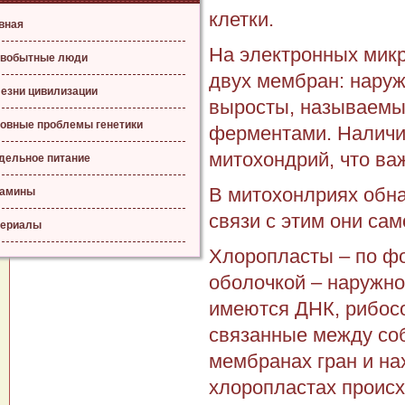
клетки.
вная
На электронных микр
вобытные люди
двух мембран: наруж
езни цивилизации
выросты, называемы
овные проблемы генетики
ферментами. Наличи
митохондрий, что ва
дельное питание
В митохонлриях обн
тамины
связи с этим они са
ериалы
Хлоропласты – по ф
оболочкой – наружно
имеются ДНК, рибос
связанные между соб
мембранах гран и н
хлоропластах происх