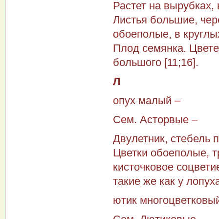
Растет на вырубках, 
Листья большие, че
обоеполые, в круглы
Плод семянка. Цвете
большого [11;16].
Л
опух малый –
Сем. Асторвые –
Двулетник, стебель 
Цветки обоеполые, т
кисточковое соцвети
такие же как у лопу
ютик многоцветковы