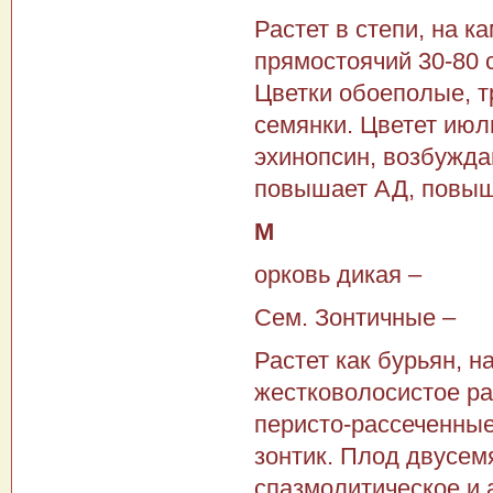
Растет в степи, на к
прямостоячий 30-80 
Цветки обоеполые, т
семянки. Цветет июл
эхинопсин, возбужда
повышает АД, повыша
М
орковь дикая –
Сем. Зонтичные –
Растет как бурьян, н
жестковолосистое ра
перисто-рассеченные
зонтик. Плод двусем
спазмолитическое и а