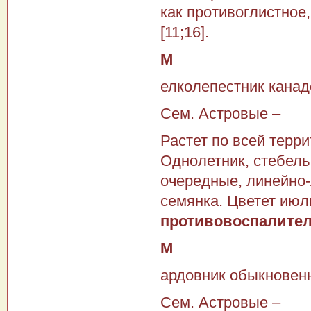
как противоглистное
[11;16].
М
елколепестник канад
Сем. Астровые –
Растет по всей терр
Однолетник, стебель
очередные, линейно-
семянка. Цветет июл
противовоспалитель
М
ардовник обыкновен
Сем. Астровые –