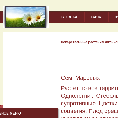
ГЛАВНАЯ
КАРТА
Э
Лекарственные растения Джанко
Сем. Маревых –
Растет по все террит
Однолетник. Стебель
супротивные. Цветки
соцветия. Плод ореш
ВНОЕ МЕНЮ