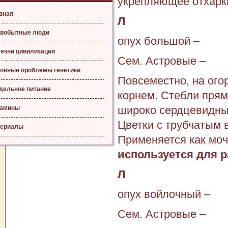
укрепляющее отхарки
вная
Л
вобытные люди
опух большой –
езни цивилизации
Сем. Астровые –
овные проблемы генетики
Повсеместно, на ого
дельное питание
корнем. Стебли прям
широко сердцевидны
тамины
Цветки с трубчатым 
ериалы
Применяется как моч
используется для ра
Л
опух войлочный –
Сем. Астровые –