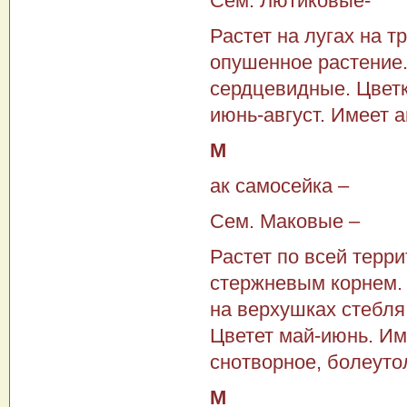
Сем. Лютиковые-
Растет на лугах на 
опушенное растение.
сердцевидные. Цветк
июнь-август. Имеет а
М
ак самосейка –
Сем. Маковые –
Растет по всей терр
стержневым корнем. 
на верхушках стебля
Цветет май-июнь. Им
снотворное, болеуто
М