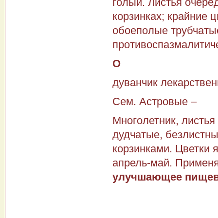
голый. Листья очере
корзинках; крайние 
обоеполые трубчатые
противоспазмалитичес
О
дуванчик лекарствен
Сем. Астровые –
Многолетник, листья
дудчатые, безлистны
корзинками. Цветки 
апрель-май. Применя
улучшающее пищевар