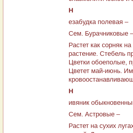
Н
езабудка полевая –
Сем. Бурачниковые 
Растет как сорняк на
растение. Стебель п
Цветки обоеполые, п
Цветет май-июнь. Им
кровоостанавливающе
Н
ивяник обыкновенны
Сем. Астровые –
Растет на сухих луга