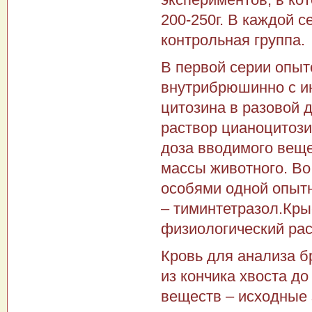
200-250г. В каждой 
контрольная группа.
В первой серии опыт
внутрибрюшинно с ин
цитозина в разовой д
раствор цианоцитози
доза вводимого вещес
массы животного. Во
особями одной опытн
– тиминтетразол.Кры
физиологический рас
Кровь для анализа б
из кончика хвоста д
веществ – исходные з