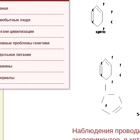
вная
вобытные люди
езни цивилизации
овные проблемы генетики
дельное питание
тамины
ериалы
Наблюдения проводил
экспериментов, в ко