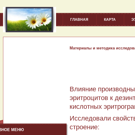
ГЛАВНАЯ
КАРТА
Э
Материалы и методика исследов
Влияние производны
эритроцитов к дези
кислотных эритрогра
Исследовали свойст
строение:
ВНОЕ МЕНЮ