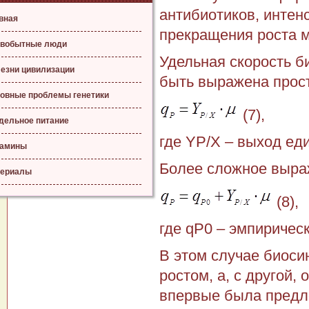
антибиотиков, интен
вная
прекращения роста 
вобытные люди
Удельная скорость б
езни цивилизации
быть выражена прост
овные проблемы генетики
(7),
дельное питание
где YP/X – выход ед
тамины
Более сложное выра
ериалы
(8),
где qP0 – эмпирическ
В этом случае биоси
ростом, а, с другой,
впервые была предл