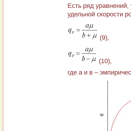
Есть ряд уравнений,
удельной скорости ро
(9),
(10),
где а и в – эмпириче