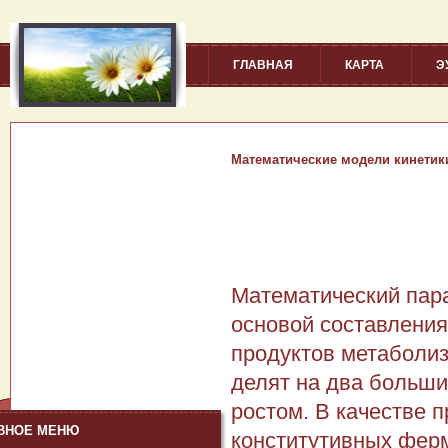
ГЛАВНАЯ
КАРТА
Э
Математические модели кинетики
Математический пара
основой составления
продуктов метаболиз
делят на два больши
ростом. В качестве 
ВНОЕ МЕНЮ
конститутивных ферме