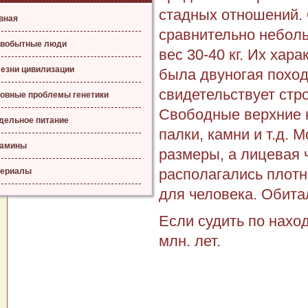
стадных отношений.
вная
сравнительно неболь
вобытные люди
вес 30-40 кг. Их хар
езни цивилизации
была двуногая поход
свидетельствует стро
овные проблемы генетики
Свободные верхние 
дельное питание
палки, камни и т.д. 
тамины
размеры, а лицевая 
располагались плотн
ериалы
для человека. Обита
Если судить по наход
млн. лет.