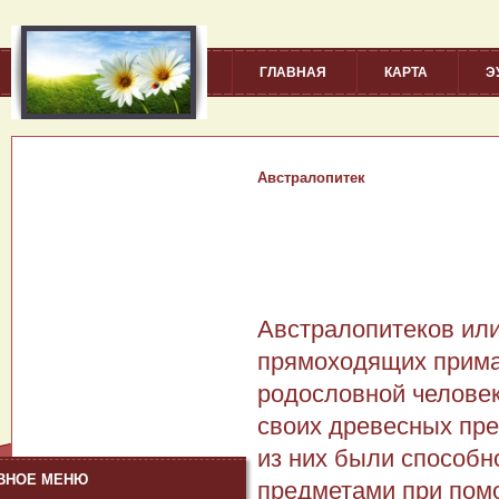
ГЛАВНАЯ
КАРТА
Э
Австралопитек
Австралопитеков или
прямоходящих прима
родословной человек
своих древесных пре
из них были способн
ВНОЕ МЕНЮ
предметами при помо