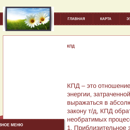
ГЛАВНАЯ
КАРТА
Э
КПД
КПД – это отношени
энергии, затраченной
выражаться в абсолю
закону т/д, КПД обр
необратимых процесс
ВНОЕ МЕНЮ
1. Приблизительное 