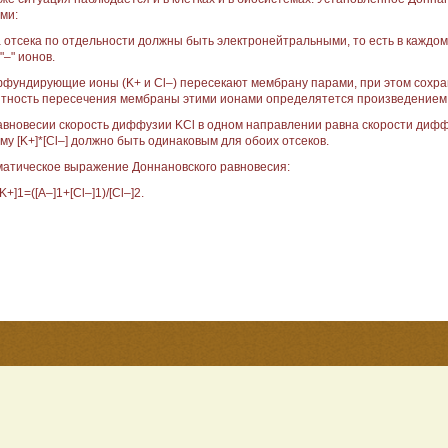
ми:
а отсека по отдельности должны быть электронейтральными, то есть в каждом
"–" ионов.
ффундирующие ионы (K+ и Cl–) пересекают мембрану парами, при этом сохра
тность пересечения мембраны этими ионами определятется произведением их
равновесии скорость диффузии KCl в одном направлении равна скорости диф
му [K+]*[Cl–] должно быть одинаковым для обоих отсеков.
атическое выражение Доннановского равновесия:
[K+]1=([A–]1+[Cl–]1)/[Cl–]2.