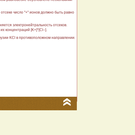
 отсеке число "+" ионов должно быть равно
няется электронейтральность отсеков.
 концентраций [K+]*[Cl–].
фузии KCl в противоположном направлении.