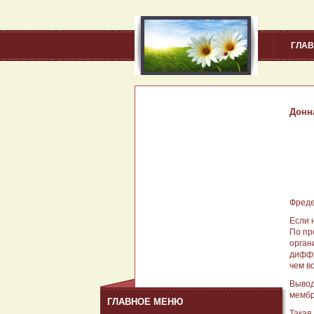
ГЛА
Донн
Фреде
Если 
По пр
орган
диффу
чем в
Вывод
мембр
ГЛАВНОЕ МЕНЮ
Такая