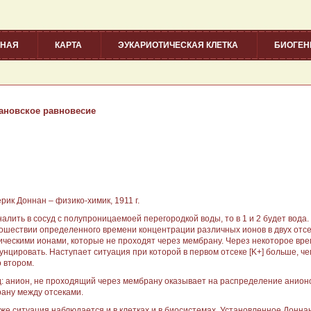
ВНАЯ
КАРТА
ЭУКАРИОТИЧЕСКАЯ КЛЕТКА
БИОГЕ
ановское равновесие
рик Доннан – физико-химик, 1911 г.
налить в сосуд с полупроницаемоей перегородкой воды, то в 1 и 2 будет вода.
ошествии определенного времени концентрации различных ионов в двух отсек
ическими ионами, которые не проходят через мембрану. Через некоторое вре
нцировать. Наступает ситуация при которой в первом отсеке [K+] больше, чем
о втором.
: анион, не проходящий через мембрану оказывает на распределение анионо
ану между отсеками.
 же ситуация наблюдается и в клетках и в биосистемах. Установленное Донн