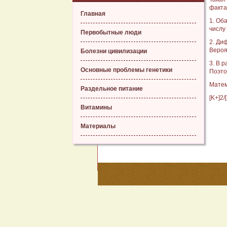
факта
Главная
1. Об
числу 
Первобытные люди
2. Ди
Вероя
Болезни цивилизации
3. В 
Основные проблемы генетики
Поэто
Матем
Раздельное питание
[K+]2/
Витамины
Материалы