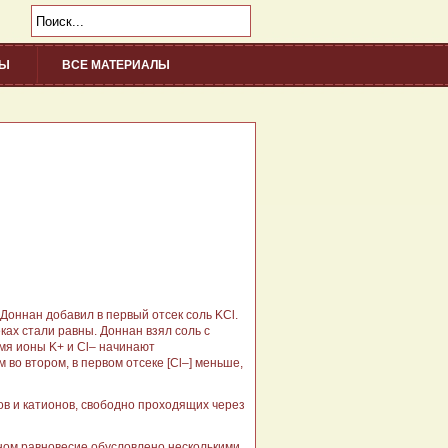
НЫ
ВСЕ МАТЕРИАЛЫ
/div>
 Доннан добавил в первый отсек соль KCl.
ах стали равны. Доннан взял соль с
мя ионы K+ и Cl– начинают
 во втором, в первом отсеке [Cl–] меньше,
в и катионов, свободно проходящих через
аном равновесие обусловлено несколькими