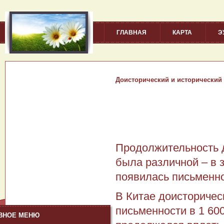
ГЛАВНАЯ
КАРТА
Э
Доисторический и исторический
Продолжительность д
была различной – в з
появилась письменно
В Китае доисторичес
письменности в 1 600
ВНОЕ МЕНЮ