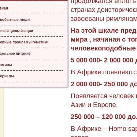
продолжался вплоть 
странах доисторичес
вная
завоеваны римлянам
вобытные люди
На этой шкале пре
езни цивилизации
мира , начиная с т
овные проблемы генетики
человекоподобные го
дельное питание
5 000 000- 2 000 000 
тамины
В Африке появляютс
ериалы
2 000 000- 250 000 до
Появляется человек 
Азии и Европе.
250 000 – 120 000 до.
В Африке – Нomo sap