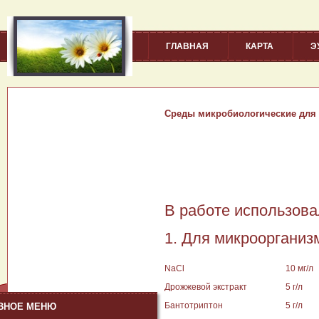
ГЛАВНАЯ
КАРТА
Э
Среды микробиологические для 
В работе использова
1. Для микроорганиз
NaCl
10 мг/л
Дрожжевой экстракт
5 г/л
Бантотриптон
5 г/л
ВНОЕ МЕНЮ