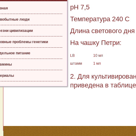
рН 7,5
вная
Температура 240 С
вобытные люди
Длина светового дня
езни цивилизации
На чашку Петри:
овные проблемы генетики
дельное питание
LB
10 мл
штамм
1 мл
тамины
2. Для культивирова
ериалы
приведена в таблице