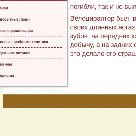
погибли, так и не вы
вная
Велоцираптор был, 
вобытные люди
своих длинных ногах
езни цивилизации
зубов, на передних к
овные проблемы генетики
добычу, а на задних 
это делало его стр
дельное питание
тамины
ериалы