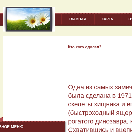
ГЛАВНАЯ
КАРТА
Э
Кто кого одолел?
Одна из самых заме
была сделана в 1971
скелеты хищника и е
(быстроходный ящер)
рогатого динозавра, 
ВНОЕ МЕНЮ
Схватившись и вцепи