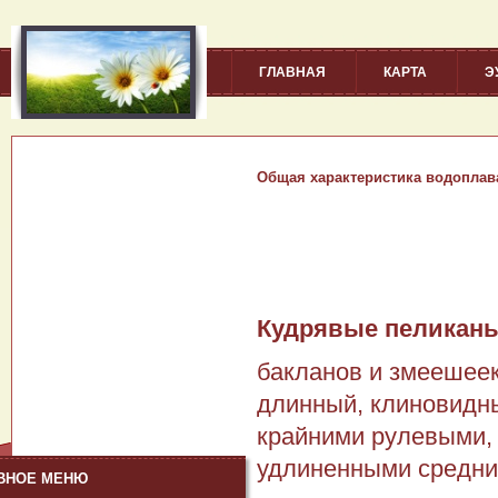
ГЛАВНАЯ
КАРТА
Э
Общая характеристика водопла
Кудрявые пеликан
бакланов и змеешеек
длинный, клиновидны
край­ними рулевыми,
удлиненными средни
ВНОЕ МЕНЮ