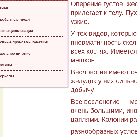
Оперение густое, же
вная
прилегает к телу. Пу
вобытные люди
узкие.
езни цивилизации
У тех видов, которые
пневматичность скел
овные проблемы генетики
всех костях. Имеетс
дельное питание
мешков.
тамины
Веслоногие имеют оч
ериалы
желудок у них сильн
добычу.
Все веслоногие — мо
очень большими, ино
цаплями. Колонии р
разнообразных услов