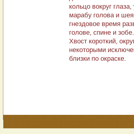
кольцо вокруг глаза,
марабу голова и шея
гнез­довое время ра
голове, спине и зобе
Хвост ко­роткий, ок
некоторыми исключе
близки по окраске.