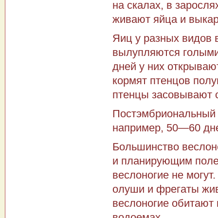
на скалах, в заросля
живают яйца и выкар
Яиц у разных видов 
вылупляются голыми
дней у них открывают
кормят птенцов пол
птенцы засовывают с
Постэмбриональный 
например, 50—60 дне
Большинство веслон
и планирующим полет
веслоногие не могут
олуши и фрегаты жив
веслоногие обитают 
водоемах.