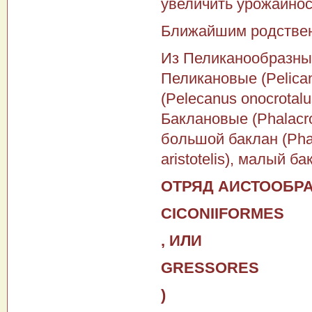
увеличить урожайнос
Ближайшим родствен
Из Пеликанообразных
Пеликановые (Pelican
(Pelecanus onocrotalu
Баклановые (Phalacr
большой баклан (Phal
aristotelis), малый б
ОТРЯД АИСТООБРА
CICONIIFORMES
, ИЛИ
GRESSORES
)