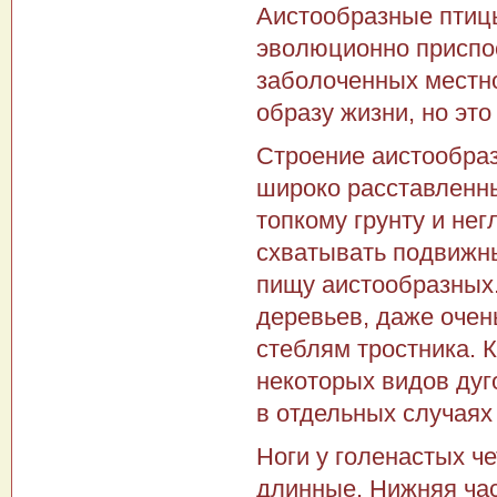
Аистообразные птицы
эволюционно приспос
заболочен­ных местн
образу жизни, но это
Строение аистообраз
широко расставленны
топкому грунту и не
схватывать подвижн
пищу аистообраз­ных.
деревьев, даже очен
стеблям тростника. 
некото­рых видов дуг
в отдельных случаях
Ноги у голенастых ч
длинные. Нижняя час