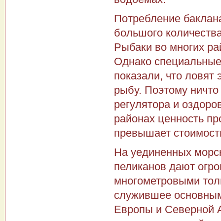
Потребление баклана
большого количества
Рыбаки во мно­гих ра
Однако специальные
показали, что ловят
рыбу. Поэтому ничто 
регулятора и оздоро
районах ценность пр
превышает стоимост
На уединенных морс
пеликанов дают огро
многомет­ровыми тол
служившее основным
Европы и Северной А