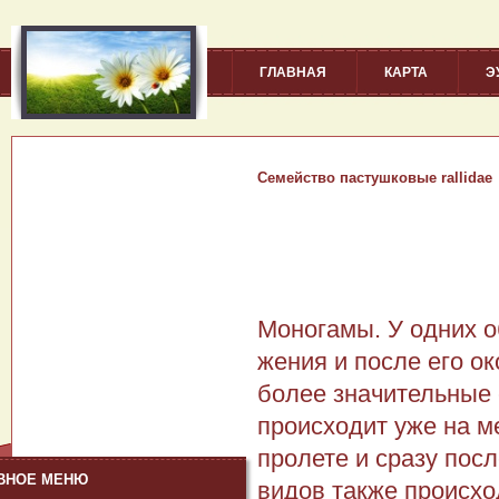
ГЛАВНАЯ
КАРТА
Э
Семейство пастушковые rallidae
Моногамы. У одних о
жения и после его о
более значительные 
происходит уже на м
пролете и сразу посл
ВНОЕ МЕНЮ
видов также происхо