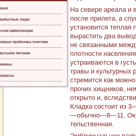
На севере ареала и 
вная
после прилета, а спу
вобытные люди
устано­вится теплая 
езни цивилизации
вырастить два выво
овные проблемы генетики
не связанными между
плотности населения
дельное питание
устраиваются в густ
тамины
травы и культурных р
ериалы
стремится как можно 
прочих хищников, не
открыто и, вследстви
Кладка состоит из 3
—обычно—8—11. Окрас
тельственная.
Эмбриональное разв