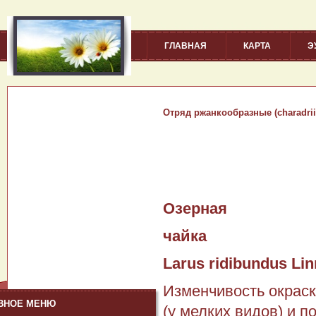
ГЛАВНАЯ
КАРТА
Э
Отряд ржанкообразные (charadrii
Озерная
чайка
Larus ridibundus Li
Изменчивость окрас
ВНОЕ МЕНЮ
(у мелких видов) и 