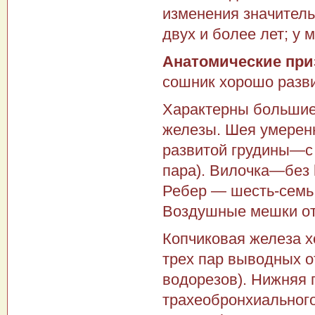
изменения значитель
двух и более лет; у
Анатомические при
сошник хорошо разви
Характерны большие
железы. Шея умеренн
раз­витой грудины—с
пара). Вилочка—без 
Ребер — шесть-семь 
Воздушные мешки от
Копчиковая железа х
трех пар выводных 
водорезов). Нижняя 
трахеобронхиального