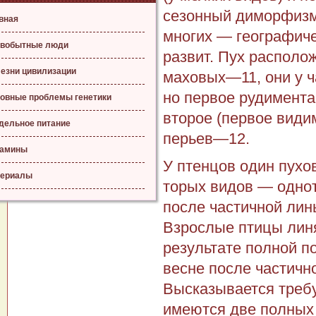
сезонный диморфизм,
вная
многих — географич
вобытные люди
развит. Пух располо
езни цивилизации
маховых—11, они у ч
но первое рудимента
овные проблемы генетики
второе (первое види
дельное питание
перьев—12.
тамины
У птенцов один пухов
ериалы
торых видов — однот
после частичной лин
Взрослые птицы линя
результате полной п
весне после частичн
Высказывается требу
имеются две полных 