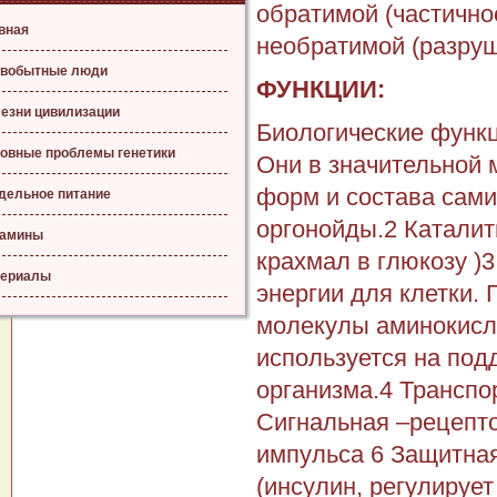
обратимой (частично
вная
необратимой (разруш
вобытные люди
ФУНКЦИИ:
езни цивилизации
Биологические функц
овные проблемы генетики
Они в значительной
форм и состава сами
дельное питание
оргонойды.2 Каталит
тамины
крахмал в глюкозу )
ериалы
энергии для клетки.
молекулы аминокисл
используется на под
организма.4 Транспо
Сигнальная –рецепто
импульса 6 Защитная
(инсулин, регулируе