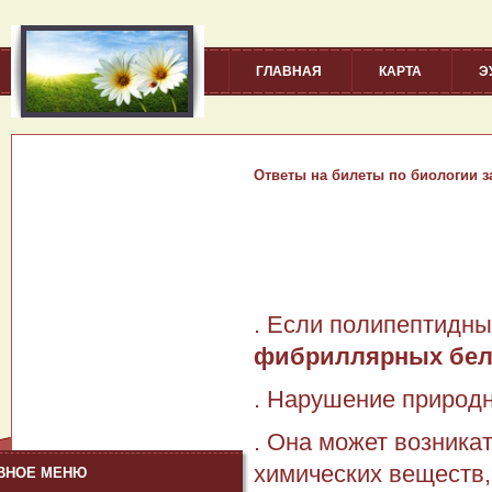
ГЛАВНАЯ
КАРТА
Э
Ответы на билеты по биологии за
. Если полипептидны
фибриллярных бел
. Нарушение природ
. Она может возника
химических веществ,
ВНОЕ МЕНЮ