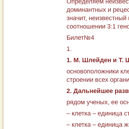
Определяем неизвест
доминантных и рецес
значит, неизвестный 
соотношении 3:1 ген
Билет№4
1.
1. М. Шлейден и Т. 
основоположники кле
строении всех орган
2. Дальнейшее разв
рядом ученых, ее ос
– клетка – единица с
– клетка – единица 