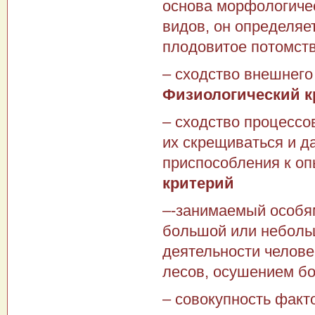
основа морфологичес
видов, он определяе
плодовитое потомств
– сходство внешнего
Физиологический к
– сходство процессо
их скрещиваться и д
приспособления к о
критерий
–-занимаемый особя
большой или неболь
деятельности челове
лесов, осушением бо
– совокупность факт