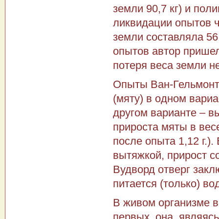
земли 90,7 кг) и пол
ликвидации опытов че
земли составляла 56,6
опытов автор пришел 
потеря веса земли н
Опыты Ван-Гельмонт
(мяту) в одном вари
другом варианте – в
прироста мяты в весе
после опыта 1,12 г.)
вытяжкой, прирост со
Вудворд отверг закл
питается (только) во
В живом организме в
первых, она, являяс