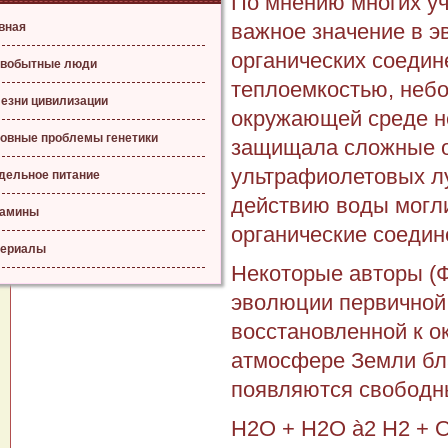
По мнению многих уч
важное значение в э
вная
органических соедин
вобытные люди
теплоемкостью, неб
езни цивилизации
окружающей среде н
овные проблемы генетики
защищала сложные о
ультрафиолетовых лу
дельное питание
действию воды могл
тамины
органические соедин
ериалы
Некоторые авторы (Ф
эволюции первичной 
восстановленной к о
атмосфере Земли бл
появляются свободн
Н2О + Н2О à2 Н2 + 