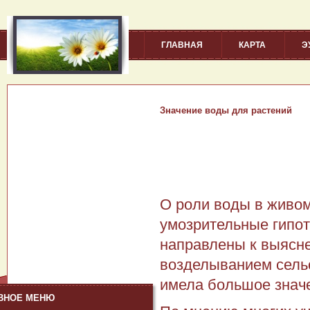
ГЛАВНАЯ
КАРТА
Э
Значение воды для растений
О роли воды в живо
умозрительные гипот
направлены к выясне
возделыванием сельс
имела большое значе
ВНОЕ МЕНЮ