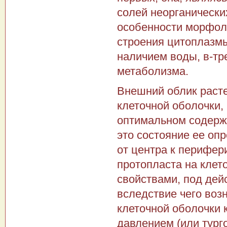
солей неорганически
особенности морфоло
строения цитоплазмы
наличием воды, в-тр
метаболизма.
Внешний облик расте
клеточной оболочки,
оптимальном содержа
это состояние ее оп
от центра к перифер
протопласта на клет
свойствами, под дей
вследствие чего воз
клеточной оболочки 
давлением (или тург