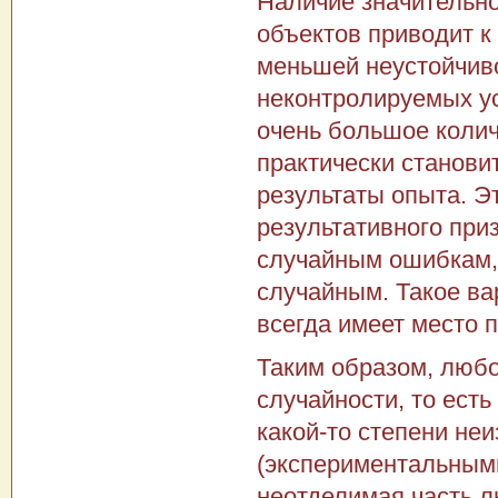
Наличие значительно
объектов приводит к
меньшей неустойчив
неконтролируемых ус
очень большое колич
практически станови
результаты опыта. 
результативного при
случайным ошибкам,
случайным. Такое ва
всегда имеет место 
Таким образом, любо
случайности, то ест
какой-то степени не
(экспериментальным
неотделимая часть л