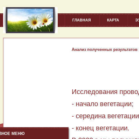
ГЛАВНАЯ
КАРТА
Э
Анализ полученных результатов
Исследования прово
- начало вегетации;
- середина вегетации
- конец вегетации.
ВНОЕ МЕНЮ