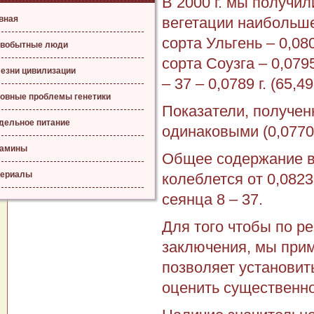
В 2000 г. мы получи
вная
вегетации наибольш
сорта Ульгень – 0,08
вобытные люди
сорта Соузга – 0,079
езни цивилизации
– 37 – 0,0789 г. (65,4
овные проблемы генетики
Показатели, получен
дельное питание
одинаковыми (0,0770 –
тамины
Общее содержание во
ериалы
колеблется от 0,0823 
сеянца 8 – 37.
Для того чтобы по р
заключения, мы прим
позволяет установит
оценить существенн