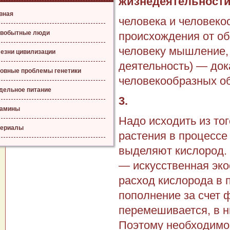
жизнеде­ятельности
вная
человека и человеко
вобытные люди
происхож­дения от о
человеку мышление, 
езни цивилизации
деятель­ность) — док
овные проблемы генетики
челове­кообразных об
дельное питание
3.
тамины
Надо исходить из тог
ериалы
растения в процессе 
выделяют кислород. 
— искусственная эко
расход кислоро­да в
пополнение за счет 
перемешивается, в н
Поэтому необходимо 