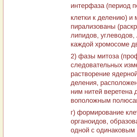
интерфаза (период п
клетки к делению) и
пирализованы (раскр
липидов, углеводов,
каждой хромосоме дв
2) фазы митоза (про
следовательных изме
растворение ядерной
деления, расположени
ним нитей веретена 
воположным полюсам 
г) формирование кле
органоидов, образов
одной с одинаковым 