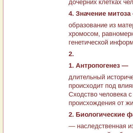
дочерних клетках чел
4. Значение митоза
образо­вание из мате
хромосом, равномер
генетической инфор
2.
1. Антропогенез —
длитель­ный историч
происхо­дит под вли
Сходство человека 
происхождения от ж
2. Биологические 
— наследствен­ная и