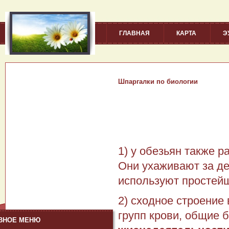
ГЛАВНАЯ
КАРТА
Э
Шпаргалки по биологии
1) у обезьян также р
Они ухаживают за дет
использу­ют простей
2) сходное строение 
групп крови, общие б
ВНОЕ МЕНЮ