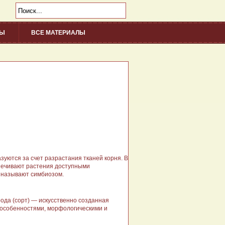
НЫ
ВСЕ МАТЕРИАЛЫ
/div>
зуются за счет разрастания тканей корня. В
печивают растения до­ступными
 назы­вают симбиозом.
ода (сорт) — искусственно созданная
 особенностями, морфо­логическими и