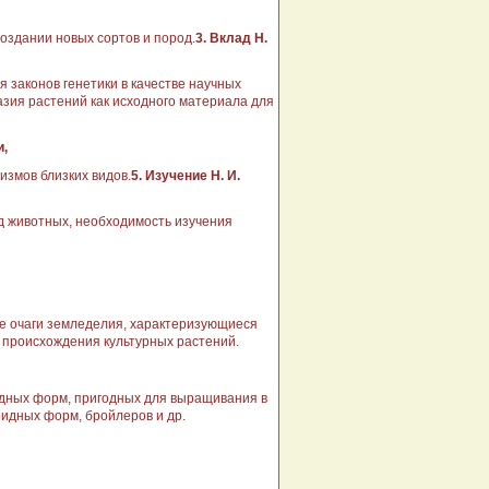
создании новых сортов и пород.
3. Вклад Н.
я законов генетики в качест­ве научных
­зия растений как исходного мате­риала для
и,
измов близких видов.
5. Изучение Н. И.
д животных, необходимость изучения
е очаги земле­делия, характеризующиеся
 происхождения культур­ных растений.
идных форм, пригодных для выращивания в
ридных форм, бройле­ров и др.