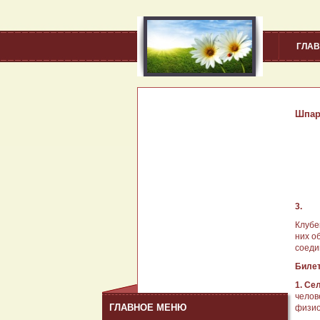
ГЛА
Шпар
3.
Клубе
них о
соеди
Билет
1. Се
челов
ГЛАВНОЕ МЕНЮ
физио