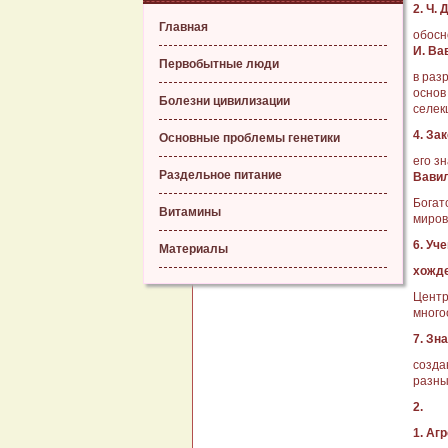
2. Ч.
Главная
обосн
И. Ва
Первобытные люди
в раз
основ
Болезни цивилизации
селек
4. За
Основные проблемы генетики
его з
Раздельное питание
Вавил
Богат
Витамины
миров
6. Уч
Материалы
хожде
Центр
много
7. Зн
созда
разны
2.
1. Аг