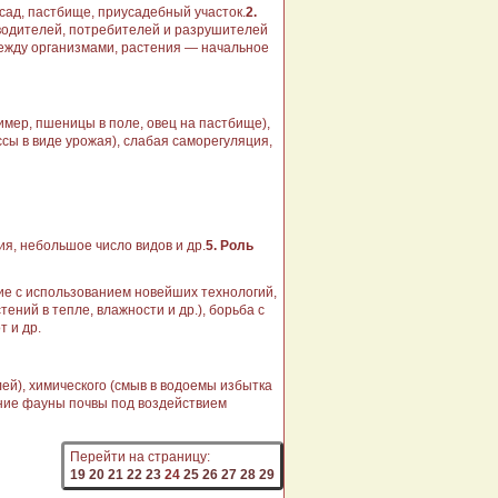
сад, пастбище, приусадеб­ный участок.
2.
водителей, по­требителей и разрушителей
 между организмами, растения — начальное
мер, пшеницы в поле, овец на пастби­ще),
ссы в виде урожая), слабая саморегуляция,
я, небольшое число видов и др.
5. Роль
ие с использованием новейших технологий,
ений в тепле, влажности и др.), борьба с
 и др.
ей), химическо­го (смыв в водоемы избытка
ение фауны почвы под воздействием
Перейти на страницу:
19
20
21
22
23
24
25
26
27
28
29