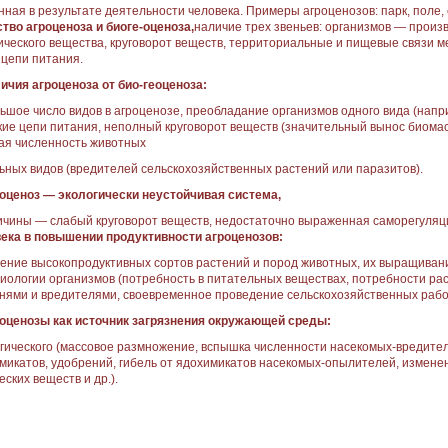
нная в результате деятельности челове­ка. Примеры агроценозов: парк, поле, 
тво агроценоза и биоге-оценоза,
наличие трех звеньев: ор­ганизмов — произ
нического вещества, круговорот веществ, территориальные и пи­щевые связи
 цепи питания.
личия агроценоза от био-геоценоза:
ьшое число видов в агроценозе, преобладание орга­низмов одного вида (напри
кие цепи питания, непо­лный круговорот веществ (значи­тельный вынос биома
ая численность животных
ьных видов (вредителей сель­скохозяйственных растений или паразитов).
роценоз — экологически неустойчивая система,
ичи­ны — слабый круговорот веществ, недостаточно выраженная саморе­гуляци
ека в повышении продуктивности агроценозов:
дение высокопродуктивных сор­тов растений и пород животных, их выращиван
биоло­гии организмов (потребность в пи­тательных веществах, потребности раст
нями и вредите­лями, своевременное проведение сельскохозяйственных работ
роценозы как источник загрязнения окружающей среды:
гического (массовое размно­жение, вспышка численности на­секомых-вредител
­микатов, удобрений, гибель от ядохимикатов насекомых-опыли­телей, измен
ских ве­ществ и др.).