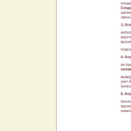
созда
Сходс
орга­
звено
3. От
небол
корот
высок
отдел
4. Аг
ее пр
челов
вы­ве
учет 
болез
6. Аг
биоло
ядохи
химиче