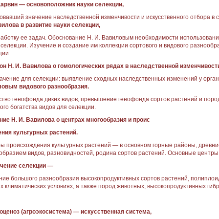
 Дарвин — основополож­ник науки селекции,
овав­ший значение наследственной из­менчивости и искусственного отбо­ра в 
вилова в раз­витие науки селекции,
работ­ку ее задач. Обоснование Н. И. Ва­виловым необходимости использо­вани
 селекции. Изу­чение и создание им коллекции сортового и видового разнообра
ции.
кон Н. И. Вавилова о го­мологических рядах в наследст­венной изменчивост
наче­ние для селекции: выявление сходных наследственных измене­ний у орган
овым видового разнообразия.
ство генофонда диких видов, превыше­ние генофонда сортов растений и поро
ого богатства ви­дов для селекции.
ение Н. И. Вавилова о центрах многообразия и проис­
ния культурных растений.
ы происхождения культур­ных растений — в основном гор­ные районы, древни
­образием видов, разновидностей, родина сортов растений. Основные центры
ачение селекции —
­ние большого разнообразия высо­копродуктивных сортов растений, полипло
х кли­матических условиях, а также пород животных, высокопродук­тивных гиб
роценоз (агроэкосистема) — искусственная система,