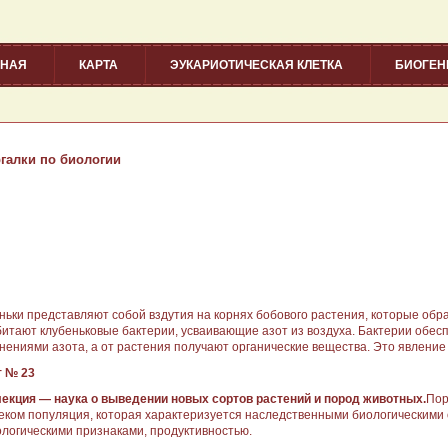
ВНАЯ
КАРТА
ЭУКАРИОТИЧЕСКАЯ КЛЕТКА
БИОГЕ
галки по биологии
ньки представляют собой вздутия на корнях бобового расте­ния, которые обра
битают клубеньковые бактерии, усваивающие азот из воздуха. Бак­терии обес
нениями азота, а от растения получают органиче­ские вещества. Это явление
 № 23
лекция — наука о выведе­нии новых сортов растений и по­род животных.
Пор
е­ком популяция, которая характе­ризуется наследственными биоло­гическими
логическими признаками, продуктивностью.