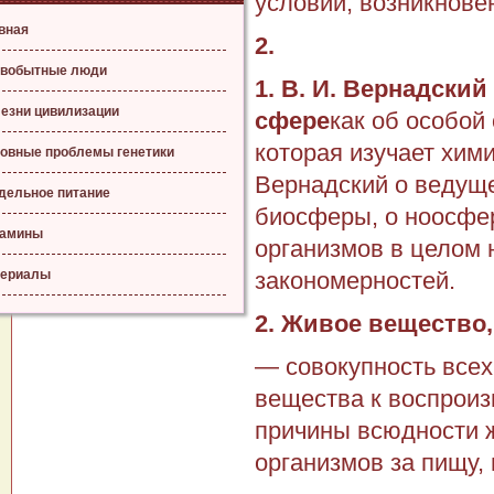
условий, возникнове
вная
2.
вобытные люди
1. В. И. Вернадски
езни цивилизации
сфере
как об особой
которая изучает хим
овные проблемы генетики
Вернадский о ведуще
дельное питание
биосферы, о ноосфер
тамины
организмов в целом 
ериалы
закономерно­стей.
2. Живое вещество,
— совокупность всех
вещества к воспроиз
причины всюдности ж
организмов за пищу, 