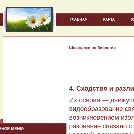
ГЛАВНАЯ
КАРТА
Э
Шпаргалки по биологии
4. Сходство и разл
Их основа — движущ
видообразование свя
возникновением изол
разование связано с
ВНОЕ МЕНЮ