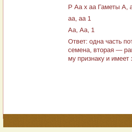
Р Аа х аа Гаметы А, а
аа, аа 1
Аа, Аа, 1
Ответ: одна часть по
семена, вторая — ра
му признаку и имеет 