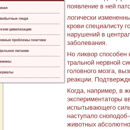
появление в ней пато
вная
логически измененны
вобытные люди
кро­ви специалисту г
езни цивилизации
нару­шений в центра
овные проблемы генетики
заболевания.
дельное питание
Но ликвор способен 
тральной нервной си
тамины
головного мозга, выз
ериалы
реакции. Под­твержд
Когда, например, в 
экспериментаторы вв
испытывающего сильн
наступало сноподоб-
животных абсолютно 