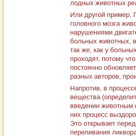
лодных животных ре
Или другой пример.
го­ловного мозга жи
нарушениями двигате
больных животных, в
так же, как у больн
проходят, потому что
постоянно обновляет
разных авторов, прои
Напротив, в процесс
веще­ства (определит
введении жи­вотным 
них процесс вы­здор
Это открывает пере
переливания ликвора