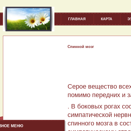
ГЛАВНАЯ
КАРТА
Э
Спинной мозг
Серое вещество всех
помимо передних и з
. В боковых рогах с
симпатической нервно
спинно­го мозга в со
ВНОЕ МЕНЮ