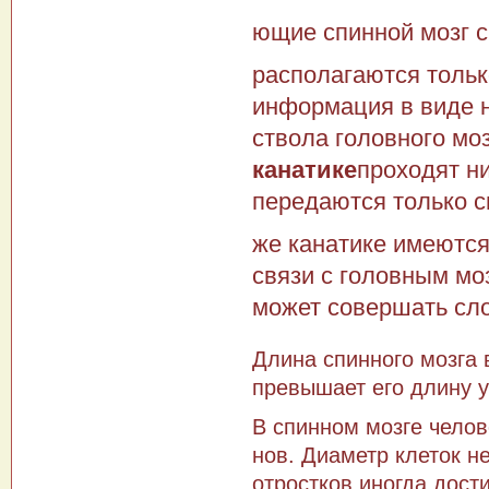
ющие спинной мозг 
располага­ются толь
информация в виде н
ствола головного мо
канатике
проходят н
передаются только с
же канатике имеются 
связи с головным мо
может совершать сл
Длина спинного мозга 
превышает его длину у
В спинном мозге челов
нов. Диаметр клеток н
отростков иногда дост