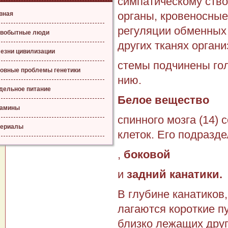
симпатическо­му ств
органы, кровенос­ны
вная
регуляции обменных
вобытные люди
других тканях органи
езни цивилизации
стемы подчинены гол
овные проблемы генетики
нию.
дельное питание
Белое вещество
тамины
спинного мозга (14)
ериалы
клеток. Его подраз­д
,
боковой
и
за­дний канатики.
В глубине канатиков,
лагаются короткие п
близко лежащих друг 