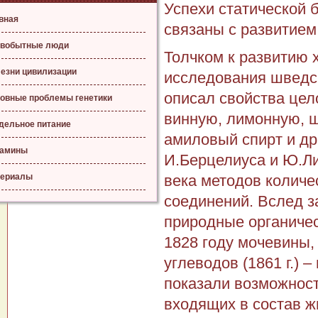
Успехи статической 
вная
связаны с развитием
вобытные люди
Толчком к развитию 
езни цивилизации
исследования шведск
описал свойства цел
овные проблемы генетики
винную, лимонную, щ
дельное питание
амиловый спирт и др
тамины
И.Берцелиуса и Ю.Ли
ериалы
века методов количе
соединений. Вслед з
природные органичес
1828 году мочевины, у
углеводов (1861 г.) 
показали возможность
входящих в состав 