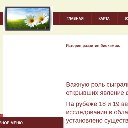
ГЛАВНАЯ
КАРТА
Э
История развития биохимии.
Важную роль сыграли
открывших явление ф
На рубеже 18 и 19 в
исследования в обла
установлено существ
ВНОЕ МЕНЮ