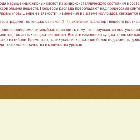
ода насыщен­ных жирных кислот из жидкокристаллического состояния в со­ст
ссов обмена ве­ществ. Процессы распада преобладают над процессами синт
лазмы (повышение ее вязкости), изменения в системе коллоидов, снижается 
севой градиент потенциалов покоя (ПП), активный транс­порт веществ против 
ение проницаемости мембран приводит к тому, что нарушаются поступление 
илятов, токсичных веществ из клеток. Все эти изме­нения существенно снижа
сти к их гибели. Кроме того, в этих условиях растения более подвержены дей
дит к снижению качества и количества урожая.