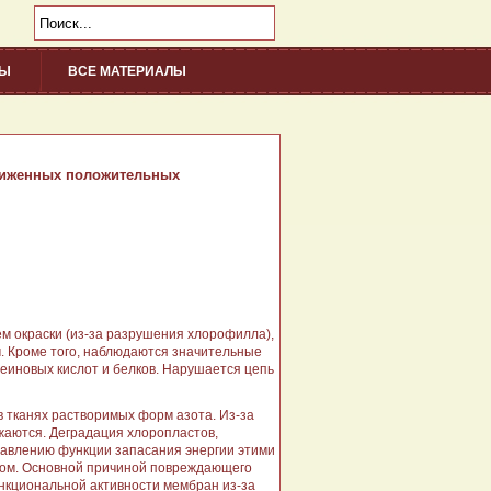
НЫ
ВСЕ МАТЕРИАЛЫ
/div>
ониженных положительных
м окраски (из-за разрушения хлорофилла),
. Кроме того, наблюдаются значительные
еиновых кислот и белков. Нарушается цепь
 тканях растворимых форм азота. Из-за
жаются. Деградация хлоропластов,
давлению функции запасания энергии этими
елом. Основной причиной повреждающего
нкциональной активности мембран из-за