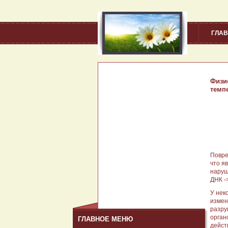
ГЛА
Физи
темп
Повре
что я
наруш
ДНК -
У нек
измен
разру
орган
ГЛАВНОЕ МЕНЮ
дейст