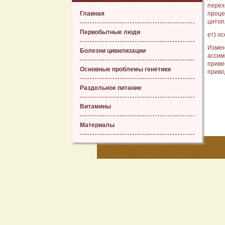
перех
Главная
проце
цитоп
Первобытные люди
ет) о
Измен
Болезни цивилизации
ассим
приве
Основные проблемы генетики
приво
Раздельное питание
Витамины
Материалы