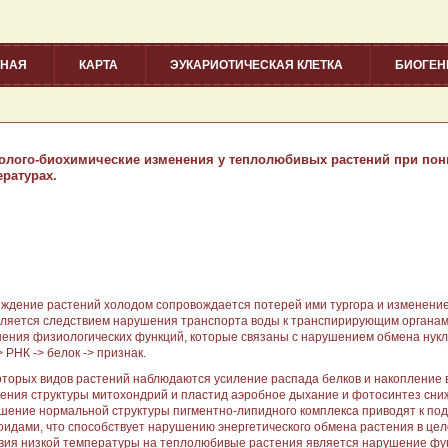
ВНАЯ
КАРТА
ЭУКАРИОТИЧЕСКАЯ КЛЕТКА
БИОГЕ
олого-биохимические изменения у теплолюбивых расте­ний при п
ературах.
ждение растений холодом сопровождается потерей ими тургора и из­менение
вляется следствием нарушения транспорта воды к транспирирующим органам
ения физиологических функций, которые связаны с нарушением об­мена нукл
> РНК -> белок -> признак.
оторых видов растений наблюдаются усиление распада белков и накопление в
ения структуры митохондрий и пластид аэробное дыхание и фотосинтез сни
шение нормальной структуры пигментно-липидного комплекса приво­дят к по
оида­ми, что способствует нарушению энергетического обмена расте­ния в ц
вия низ­кой температуры на теплолюбивые растения является нарушение фу