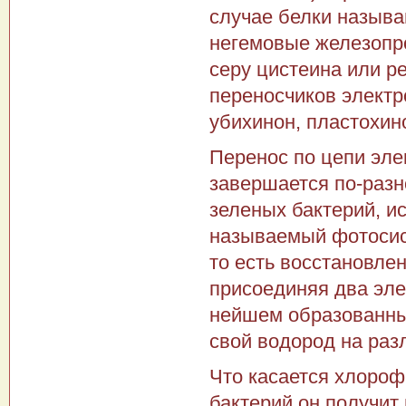
случае белки называ
негемовые железопро
серу цистеина или р
переносчиков электро
убихинон, пластохин
Перенос по цепи эле
завершается по-разно
зеленых бакте­рий, 
называемый фотосист
то есть восстановле
присоединяя два эле
нейшем образованны
свой водород на раз
Что касается хлороф
бактерий он получит