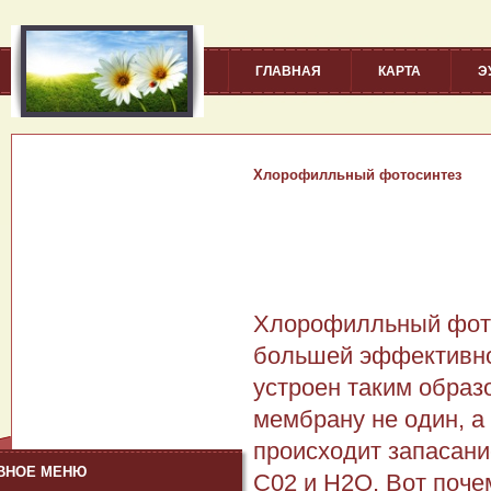
ГЛАВНАЯ
КАРТА
Э
Хлорофилльный фотосинтез
Хлорофилльный фото
большей эффективнос
устроен таким образо
мембрану не один, а
происходит запасани
ВНОЕ МЕНЮ
С02 и Н2О. Вот поче