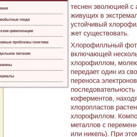
теснен эволюцией с 
вная
живущих в экстремал
вобытные люди
устойчивый хлорофил
езни цивилизации
жет существовать.
овные проблемы генетики
Хлорофилльный фото
включающей нескольк
дельное питание
хлорофиллом, молеку
тамины
пе­редает один из св
ериалы
переноса электронов
последовательность
коферментов, на­ход
хлоропластов растен
хлорофиллом. Компон
металлов с пере­мен
или никель). При это