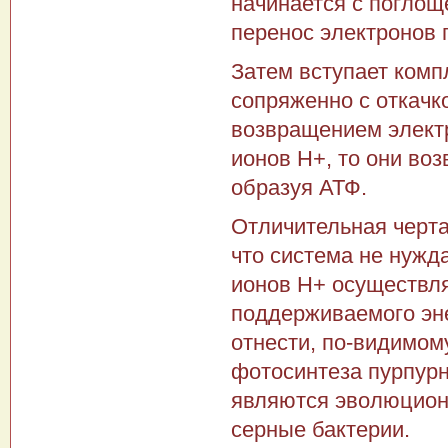
начинается с погло
перенос электронов 
Затем вступает компл
сопряженно с откачк
возвращени­ем электр
ионов Н+, то они воз
образуя АТФ.
Отличительная черта
что система не нужд
ионов Н+ осуществля
поддерживаемого эне
отнести, по-видимом
фото­синтеза пурпур
являются эволюционн
серные бактерии.