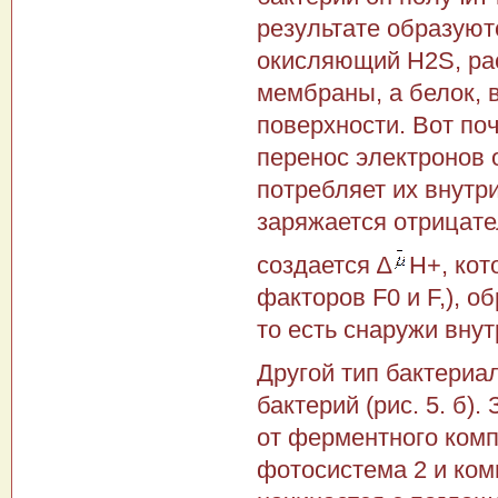
результате образуютс
окисляющий H2S, ра
мембраны, а белок,
по­верхности. Вот по
перенос электронов о
потребляет их внутр
заря­жается отрицат
создается ∆
Н+, кот
факторов F0 и F,), о
то есть снаружи внут
Другой тип бактериа
бактерий (рис. 5. б)
от фер­ментного ком
фотосистема 2 и комп