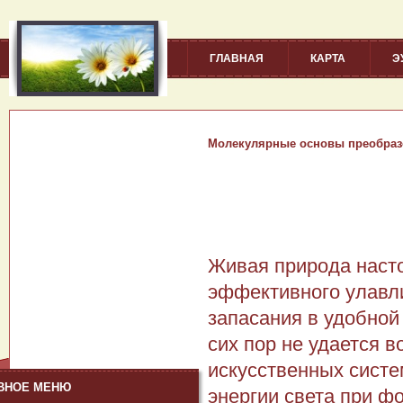
ГЛАВНАЯ
КАРТА
Э
Молекулярные основы преобразо
Живая природа наст
эффективного улавли
запасания в удобной
сих пор не удается 
искусственных систе
ВНОЕ МЕНЮ
энергии света при ф