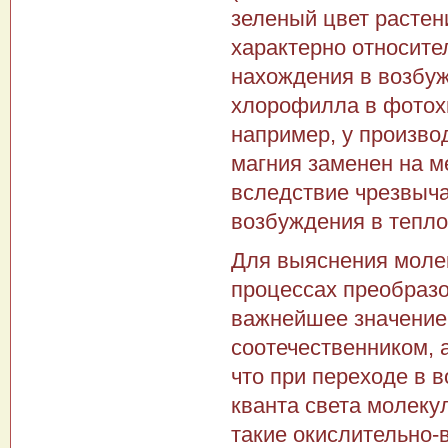
зеленый цвет расте­н
характерно относител
нахождения в возбуж
хлорофилла в фотохи
напри­мер, у произв
магния заменен на м
вследствие чрезвыча
возбуж­дения в тепло
Для выяснения моле
процессах преобразо
важней­шее значение
соотечественником, 
что при переходе в 
кванта света молеку
такие окислительно-