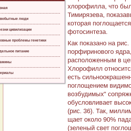
хлорофилла, что был
вная
Тимирязева, показавш
вобытные люди
которая поглощаетс
езни цивилизации
фотосинтеза.
овные проблемы генетики
Как показано на рис.
порфиринового ядра,
дельное питание
расположенным в цен
тамины
Хлорофилл относится
ериалы
есть сильноокрашен
поглощением види­мо
возбудимых" сопряж
обусловливает высок
(рис. 36). Так, милл
щает около 90% пада
(зеленый свет погло