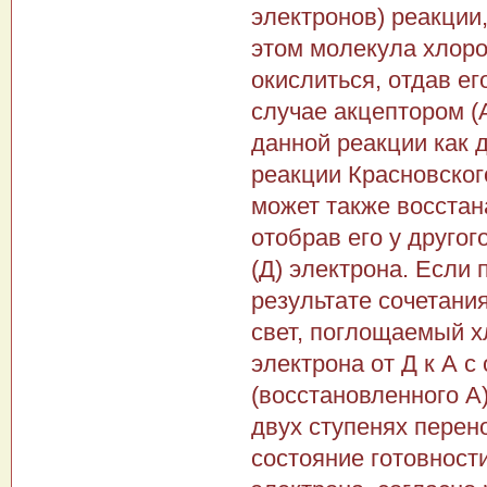
электронов) реакции
этом молекула хлоро
окислиться, отдав е
случае акцептором (
данной реакции как 
реакции Красновског
может также восстана
отобрав его у друго
(Д) электрона. Если 
результате сочетания
свет, поглощаемый х
электрона от Д к А с
(восстановленного А
двух ступенях перен
состояние готовност