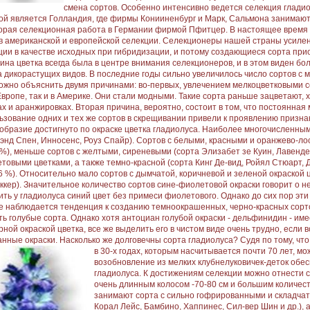
смена сортов. Особенно интенсивно ведется селекция глади
ой является Голландия, где фирмы Конииненбург и Марк, Сальмона занимаю
орая селекционная работа в Германии фирмой Пфитцер. В настоящее время 
в американской и европейской селекции. Селекционеры нашей страны усиле
ции в качестве исходных при гибридизации, и потому создающиеся сорта при
ина цветка всегда была в центре внимания селекционеров, и в этом виден бо
а дикорастущих видов. В последние годы сильно увеличилось число сортов с 
ожно объяснить двумя причинами: во-первых, увлечением мелкоцветковыми с
 Европе, так и в Америке. Они стали модными. Такие сорта раньше зацветают
ах и аранжировках. Вторая причина, вероятно, состоит в том, что постоянная
ьзование одних и тех же сортов в скрещивании привели к проявлению призна
образие достигнуто по окраске цветка гладиолуса. Наиболее многочисленным 
 энд Спен, Инносенс, Роуз Спайр). Сортов с белыми, красными и оранжево-л
 %), меньше сортов с желтыми, сиреневыми (сорта Элизабет зе Куин, Лавенде
товыми цветками, а также темно-красной (сорта Кинг Де-вид, Ройял Стюарт, Д
-6 %). Относительно мало сортов с дымчатой, коричневой и зеленой окраской ц
ккер). Значительное количество сортов сине-фиолетовой окраски говорит о
ить у гладиолуса синий цвет без примеси фиолетового. Однако до сих пор эт
е наблюдается тенденция к созданию темноокрашенных, черно-красных сорт
ть голубые сорта. Однако хотя антоциан голубой окраски - дельфинидин - име
рной окраской цветка, все же выделить его в чистом виде очень трудно, если
нные окраски. Насколько же долговечны сорта гладиолуса? Судя по тому, что
в 30-х годах,
которым насчитывается почти 70 лет, мо
возобновление из мелких клубнелуковичек-деток обе
гладиолуса. К достижениям селекции можно отнести с
очень длинным колосом -70-80 см и большим количест
занимают сорта с сильно гофрированными и складча
Корал Лейс, Бамбино, Хаппинес, Сил-вер Шин и др.),