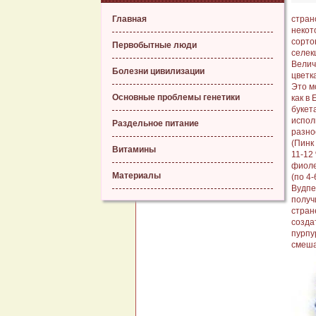
Главная
стран
некот
сорто
Первобытные люди
селек
Велич
Болезни цивилизации
цветк
Это м
Основные проблемы генетики
как в
букет
испол
Раздельное питание
разно
(Пинк
Витамины
11-12
фиоле
Материалы
(по 4
Вудпе
получ
стран
созда
пурпу
смеша