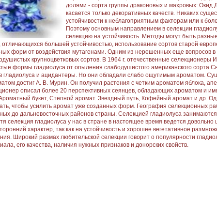
долями - сорта группы драконовых и махровых: Окид 
касается только декоративных качеств. Никаких сущ
устойчивости к неблагоприятным факторам или к боле
Поэтому основным направлением в селекции гладиолу
селекцию на устойчивость. Методы могут быть разные
, отличающихся большей устойчивостью, использование сортов старой европ
ных форм от воздействия мутагенами. Одним из нерешенных еще вопросов в 
одушистых крупноцветковых сортов. В 1964 г. отечественные селекционеры И. 
тые формы гладиолуса от опыления слабодушистого американского сорта С
в гладиолуса и ацидантеры. Но они обладали слабо ощутимым ароматом. Сущ
матом достиг А. В. Мурин. Он получил растения с четким ароматом яблока, апе
ционер описал более 20 перспективных сеянцев, обладающих ароматом и им
 Ароматный букет, Степной аромат. Звездный путь, Кофейный аромат и др. О
ать, чтобы усилить аромат уже созданных форм. География селекционных раб
ных до дальневосточных районов страны. Селекцией гладиолуса занимаются 
отя селекция гладиолуса у нас в стране в настоящее время ведется довольно 
торонний характер, так как на устойчивость и хорошее вегетативное размно
ния. Широкий размах любительской селекции говорит о популярности гладиол
иала, его качества, наличия нужных признаков и донорских свойств.