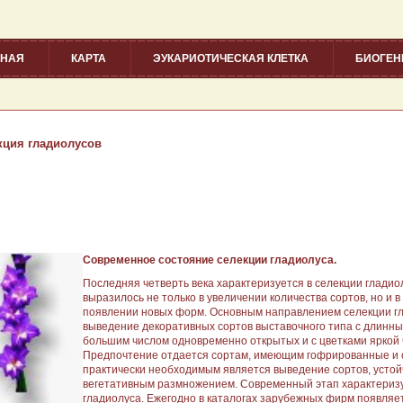
ВНАЯ
КАРТА
ЭУКАРИОТИЧЕСКАЯ КЛЕТКА
БИОГЕ
кция гладиолусов
Современное состояние селекции гладиолуса.
Последняя четверть века характеризуется в селекции глади
выразилось не только в увеличении количества сортов, но и в
появлении новых форм. Основным направлением селекции гл
выведение декоративных сортов выставочного типа с длинным
большим числом одновременно открытых и с цветками яркой 
Предпочтение отдается сортам, имеющим гофрированные и с
практически необходимым является выведение сортов, усто
вегетативным размножением. Современный этап характериз
гладиолуса. Ежегодно в каталогах зарубежных фирм появляе