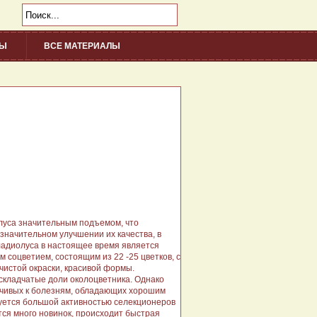
НЫ
ВСЕ МАТЕРИАЛЫ
/div>
олуса значительным подъемом, что
 значительном улучшении их качества, в
адиолуса в настоящее время является
 соцветием, состоящим из 22 -25 цветков, с
чистой окраски, красивой формы.
кладчатые доли околоцветника. Однако
йчивых к болезням, обладающих хорошим
уется большой активностью селекционеров
тся много новинок, происходит быстрая