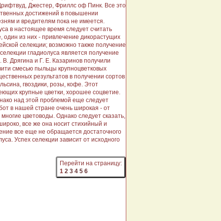
Дрифтвуд, Джестер, Фриллс оф Пинк. Все это
ественных достижений в повышении
зням и вредителям пока не имеется.
са в настоящее время следует считать
, один из них - привлечение дикорастущих
ейской селекции; возможно также получение
селекции гладиолуса является получение
В. Дрягина и Г. Е. Казаринов получили
вити смесью пыльцы крупноцветковых
ественных результатов в получении сортов
льсина, гвоздики, розы, кофе. Этот
еющих крупные цветки, хорошее соцветие.
днако над этой проблемой еще следует
от в нашей стране очень широкая - от
многие цветоводы. Однако следует сказать,
широко, все же она носит стихийный и
жение все еще не обращается достаточного
уса. Успех селекции зависит от исходного
Перейти на страницу:
1
2
3
4
5
6