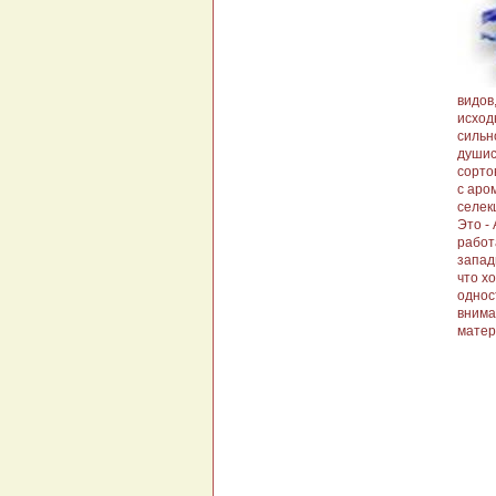
видов
исход
сильн
душис
сорто
с аро
селек
Это -
работ
запад
что х
однос
внима
матер