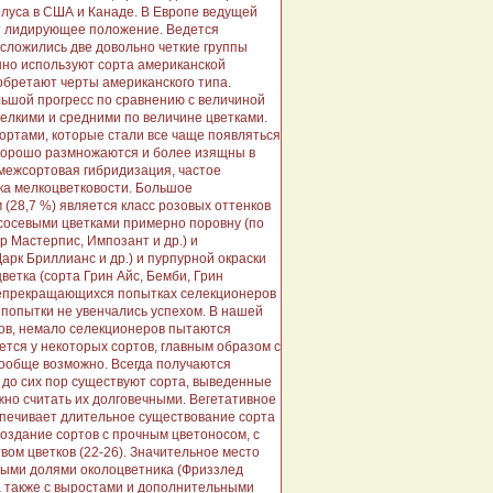
олуса в США и Канаде. В Европе ведущей
т лидирующее положение. Ведется
сложились две довольно четкие группы
нно используют сорта американской
обретают черты американского типа.
льшой прогресс по сравнению с величиной
мелкими и средними по величине цветками.
ортами, которые стали все чаще появляться
, хорошо размножаются и более изящны в
 межсортовая гибридизация, частое
ка мелкоцветковости. Большое
(28,7 %) является класс розовых оттенков
ососевыми цветками примерно поровну (по
р Мастерпис, Импозант и др.) и
арк Бриллианс и др.) и пурпурной окраски
ветка (сорта Грин Айс, Бемби, Грин
 непрекращающихся попытках селекционеров
и попытки не увенчались успехом. В нашей
ов, немало селекционеров пытаются
ется у некоторых сортов, главным образом с
 вообще возможно. Всегда получаются
 до сих пор существуют сорта, выведенные
жно считать их долговечными. Вегетативное
спечивает длительное существование сорта
оздание сортов с прочным цветоносом, с
вом цветков (22-26). Значительное место
тыми долями околоцветника (Фриззлед
 а также с выростами и дополнительными