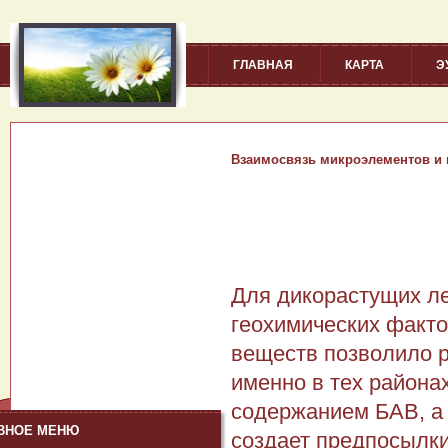
ГЛАВНАЯ
КАРТА
Э
Взаимосвязь микроэлементов и 
Для дикорастущих ле
геохимических факт
веществ позволило р
именно в тех района
содержанием БАВ, а 
ВНОЕ МЕНЮ
создает предпосылки