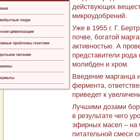
действующих вещест
вная
микроудобрений.
вобытные люди
Уже в 1955 г. Г. Бер
езни цивилизации
почве, богатой марг
овные проблемы генетики
активностью. А пров
представители рода 
дельное питание
молибден и хром.
тамины
Введение марганца 
ериалы
фермента, ответствен
приведет к увеличен
Лучшими дозами бора
в результате чего у
эфирных масел – на 
питательной смеси с