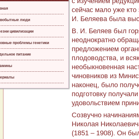
с изучением редукцио
сейчас мало уже кто 
вная
И. Беляева была выс
вобытные люди
В. И. Беляев был го
езни цивилизации
неоднократно обращ
овные проблемы генетики
предложением орган
дельное питание
плодоводства, и вся
необыкновенная наст
тамины
чиновников из Минис
ериалы
наконец, было получ
подготовку получали
удовольствием прини
Созвучно начинаниям
Николая Николаевича
(1851 – 1908). Он б