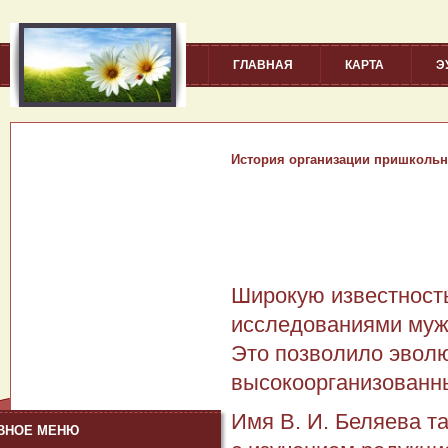
ГЛАВНАЯ
КАРТА
Э
История организации пришкольн
Широкую известность
исследованиями муж
Это позволило эволю
высокоорганизованн
Имя В. И. Беляева т
ВНОЕ МЕНЮ