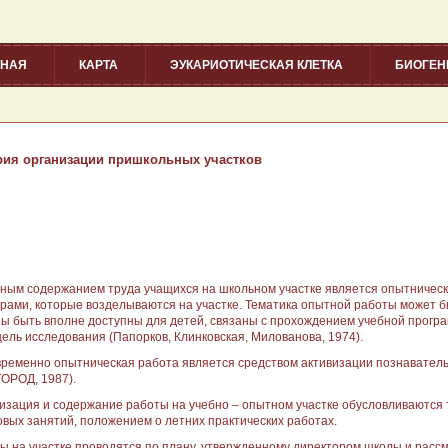
ВНАЯ
КАРТА
ЭУКАРИОТИЧЕСКАЯ КЛЕТКА
БИОГЕ
рия организации пришкольных участков
ным содержанием труда учащихся на школьном участке является опытническ
урами, которые возделываются на участке. Тематика опытной работы может 
ы быть вполне доступны для детей, связаны с прохождением учебной прогр
цель исследования (Папорков, Клинковская, Милованова, 1974).
ременно опытническая работа является средством активизации познаватель
ОРОД, 1987).
изация и содержание работы на учебно – опытном участке обусловливаются
овых занятий, положением о летних практических работах.
ы на участке проводятся по плану, утвержденному директором школы и расс