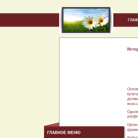
ГЛА
Исто
Основ
культ
должн
ясна 
Однов
(НОВГ
Орган
кружк
ГЛАВНОЕ МЕНЮ
Работ