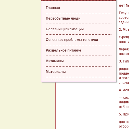
лет №
Главная
Резул
сорто
Первобытные люди
здани
Болезни цивилизации
2. Ме
скрещ
Основные проблемы генетики
генет
перек
Раздельное питание
гомоз
Витамины
3. Ти
родст
Материалы
подде
и пот
знако
4. Ис
— со­
индив
отбор
5. Пр
для п
отбор