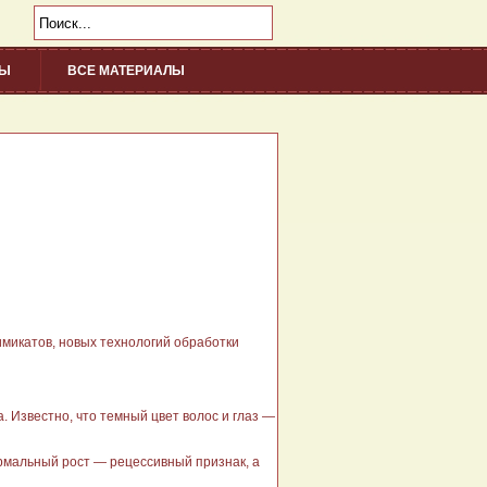
НЫ
ВСЕ МАТЕРИАЛЫ
/div>
и­катов, новых технологий обработ­ки
. Известно, что темный цвет волос и глаз —
рмальный рост — ре­цессивный признак, а