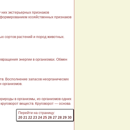
у них экстерьерных признаков
 с формированием хозяйственных признаков
ых сортов растений и пород животных.
вращения энергии в организ­мах. Обмен
ств. Восполнение запасов неорганических
и организмов.
риро­ды в организмы, из организмов од­них
 круговорот веществ. Круговорот — основа
Перейти на страницу:
20
21
22
23
24
25
26
27
28
29
30