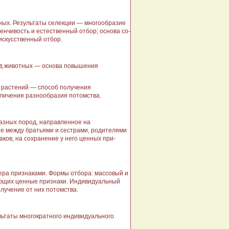
ных. Результаты селекции — многооб­разие
енчивость и естественный отбор; основа со­
искусственный отбор.
род животных — основа повышения
растений — способ по­лучения
личе­ния разнообразия потомства.
азных по­род, направленное на
е между братьями и сестрами, родителями
аков, на сохранение у него ценных при­
ера признаками. Формы отбора: массовый и
еющих ценные признаки. Ин­дивидуальный
уче­ние от них потомства.
льтаты многократного инди­видуального