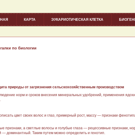
ВНАЯ
КАРТА
ЭУКАРИОТИЧЕСКАЯ КЛЕТКА
БИОГЕ
галки по биологии
щита природы от загряз­нения сельскохозяйственным про­изводством
людение норм и сроков внесения минеральных удобрений, применения ядохим
.
описать цвет своих волос и глаз, примерный рост, массу — признаки фенотипа
ые признаки, а светлые воло­сы и голубые глаза — рецессивные признаки, но
й — доминантный. Таким путем можно определить и генотип.