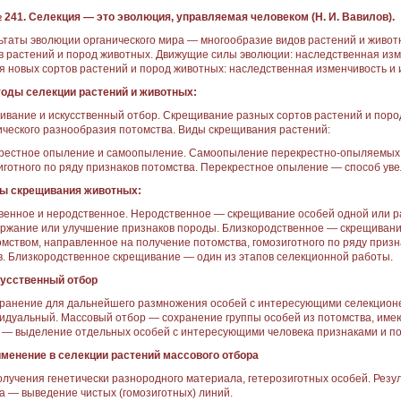
 241. Селекция — это эволюция, управляемая человеком (Н. И. Ва­вилов).
ьтаты эволюции органического мира — многообра­зие видов растений и живот
в растений и пород жи­вотных. Движущие силы эволю­ции: наследственная изм
я новых сортов растений и пород животных: наследственная изменчивость и 
тоды селекции растений и животных:
ивание и искус­ственный отбор. Скрещивание разных сортов растений и по
ического разнообразия потом­ства. Виды скрещивания растений:
рестное опыление и самоопы­ление. Самоопыление перекрестно-опыляемых 
иготного по ряду признаков потомства. Перекрест­ное опыление — способ уве
пы скрещивания живот­ных:
венное и неродствен­ное. Неродственное — скрещива­ние особей одной или р
ржание или улучшение признаков породы. Близкородственное — скрещива­ни
омством, направ­ленное на получение потомства, гомозиготного по ряду призн
в. Близкородственное скре­щивание — один из этапов селек­ционной работы.
кусственный отбор
хранение для дальнейшего размно­жения особей с интересующими се­лекцион
идуаль­ный. Массовый отбор — сохране­ние группы особей из потомства, им
 — выделение отдельных особей с интересующи­ми человека признаками и пол
именение в селекции рас­тений массового отбора
олу­чения генетически разнородного материала, гетерозиготных особей. Резу
а — выведение чистых (гомозиготных) линий.