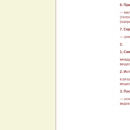
6. Пр
— мал
(тело
(напр
7. Ск
— уни
2.
1. Св
между
вещес
2. Ис
в рез
вещес
3. По
— осн
видов