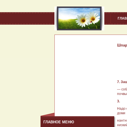
ГЛА
Шпар
7. За
— соб
почвы
3.
Надо 
доми­
нантн
ГЛАВНОЕ МЕНЮ
низки