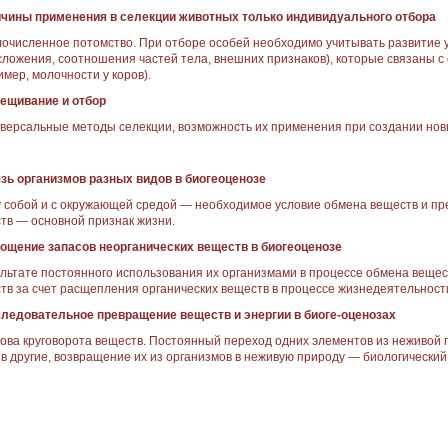
ичины применения в селекции животных только ин­дивидуального отбора
о­численное потомство. При отбо­ре особей необходимо учитывать развитие 
сложения, соот­ношения частей тела, внешних признаков), которые связаны
имер, молочности у коров).
рещивание и отбор
­версальные методы селекции, воз­можность их применения при со­здании нов
язь организмов разных видов в биогеоценозе
 собой и с окружающей средой — необхо­димое условие обмена веществ и пре
тв — основной признак жизни.
тощение запасов неорга­нических веществ в биогеоценозе
ультате постоянного исполь­зования их организмами в процес­се обмена веще
тв за счет расщепления органических веществ в процессе жизнедеятель­ност
следовательное превраще­ние веществ и энергии в биоге-оценозах
ова круговорота веществ. Постоянный переход од­них элементов из неживой п
 в другие, возвращение их из организмов в неживую при­роду — биологический